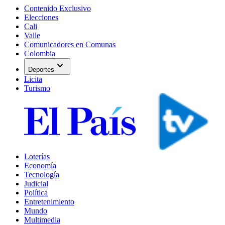
Contenido Exclusivo
Elecciones
Cali
Valle
Comunicadores en Comunas
Colombia
expand_more
Deportes
Licita
Turismo
Loterías
Economía
Tecnología
Judicial
Política
Entretenimiento
Mundo
Multimedia