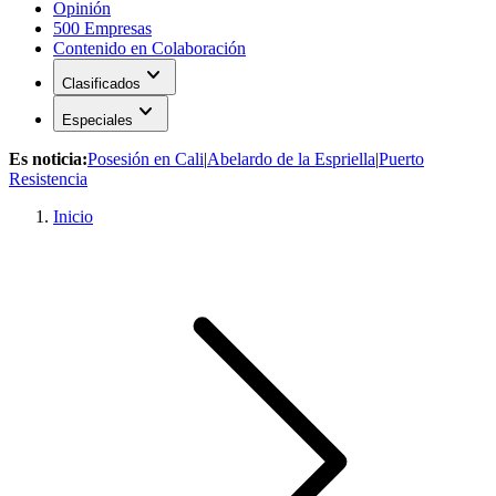
Opinión
500 Empresas
Contenido en Colaboración
expand_more
Clasificados
expand_more
Especiales
Es noticia:
Posesión en Cali
|
Abelardo de la Espriella
|
Puerto
Resistencia
Inicio