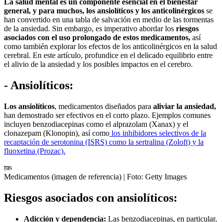
La salud mental es un componente esencial en el bienestar
general, y para muchos, los ansiolíticos y los anticolinérgicos
se
han convertido en una tabla de salvación en medio de las tormentas
de la ansiedad. Sin embargo, es imperativo abordar los
riesgos
asociados con el uso prolongado de estos medicamentos,
así
como también explorar los efectos de los anticolinérgicos en la salud
cerebral. En este artículo, profundice en el delicado equilibrio entre
el alivio de la ansiedad y los posibles impactos en el cerebro.
- Ansiolíticos:
Los ansiolíticos
, medicamentos diseñados para
aliviar la ansiedad,
han demostrado ser efectivos en el corto plazo. Ejemplos comunes
incluyen benzodiacepinas como el alprazolam (Xanax) y el
clonazepam (Klonopin), así como
los inhibidores selectivos de la
recaptación de serotonina (ISRS) como la sertralina (Zoloft) y la
fluoxetina (Prozac).
Medicamentos (imagen de referencia)
| Foto:
Getty Images
Riesgos asociados con ansiolíticos:
Adicción y dependencia:
Las benzodiacepinas, en particular,