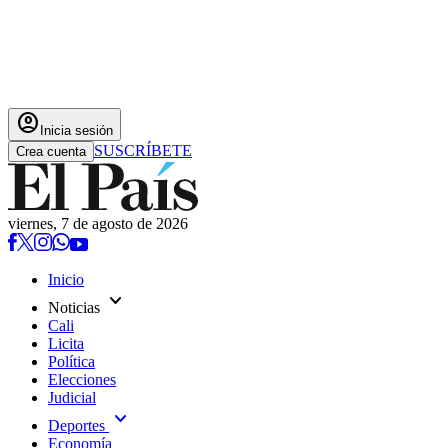
account_circle
Inicia sesión
SUSCRÍBETE
Crea cuenta
viernes, 7 de agosto de 2026
Inicio
expand_more
Noticias
Cali
Licita
Política
Elecciones
Judicial
expand_more
Deportes
Economía