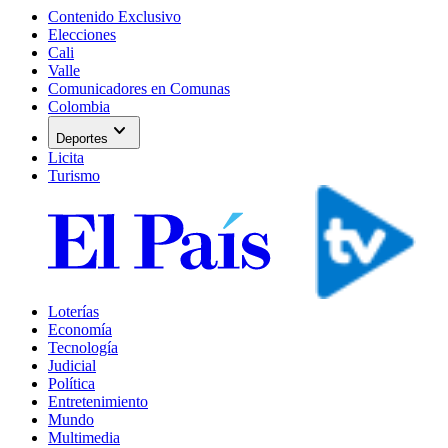
Contenido Exclusivo
Elecciones
Cali
Valle
Comunicadores en Comunas
Colombia
expand_more
Deportes
Licita
Turismo
Loterías
Economía
Tecnología
Judicial
Política
Entretenimiento
Mundo
Multimedia