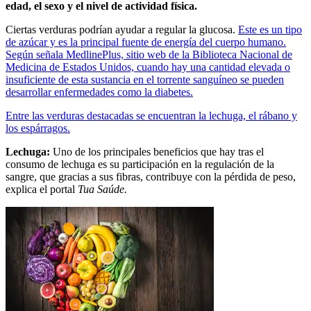
edad, el sexo y el nivel de actividad física.
Ciertas verduras podrían ayudar a regular la glucosa.
Este es un tipo
de azúcar y es la principal fuente de energía del cuerpo humano.
Según señala MedlinePlus, sitio web de la Biblioteca Nacional de
Medicina de Estados Unidos, cuando hay una cantidad elevada o
insuficiente de esta sustancia en el torrente sanguíneo se pueden
desarrollar enfermedades como la diabetes.
Entre las verduras destacadas se encuentran la lechuga, el rábano y
los espárragos.
Lechuga:
Uno de los principales beneficios que hay tras el
consumo de lechuga es su participación en la regulación de la
sangre, que gracias a sus fibras, contribuye con la pérdida de peso,
explica el portal
Tua Saúde.