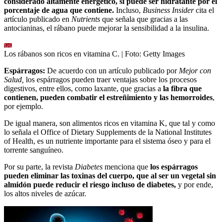
considerado altamente energético, sí puede ser hidratante por el
porcentaje de agua que contiene.
Incluso,
Business Insider
cita el
artículo publicado en
Nutrients
que señala que gracias a las
antocianinas, el rábano puede mejorar la sensibilidad a la insulina.
Los rábanos son ricos en vitamina C.
| Foto:
Getty Images
Espárragos:
De acuerdo con un artículo publicado por
Mejor con
Salud,
los espárragos pueden traer ventajas sobre los procesos
digestivos, entre ellos, como laxante, que gracias a
la fibra que
contienen, pueden combatir el estreñimiento y las hemorroides
,
por ejemplo.
De igual manera, son alimentos ricos en vitamina K, que tal y como
lo señala el Office of Dietary Supplements de la National Institutes
of Health, es un nutriente importante para el sistema óseo y para el
torrente sanguíneo.
Por su parte, la revista
Diabetes
menciona que
los espárragos
pueden eliminar las toxinas del cuerpo, que al ser un vegetal sin
almidón puede reducir el riesgo incluso de diabetes,
y por ende,
los altos niveles de azúcar.