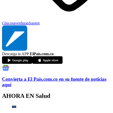
Glucosa
verduras
Sangre
Descarga la APP
ElPaís.com.co
:
Convierta a
El País
.com.co
en su fuente de noticias
aquí
AHORA EN
Salud