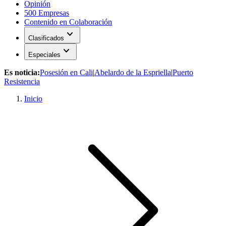
Opinión
500 Empresas
Contenido en Colaboración
expand_more
Clasificados
expand_more
Especiales
Es noticia:
Posesión en Cali
|
Abelardo de la Espriella
|
Puerto
Resistencia
Inicio