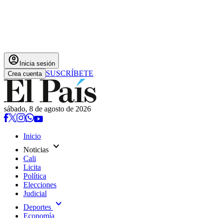
account_circle
Inicia sesión
SUSCRÍBETE
Crea cuenta
sábado, 8 de agosto de 2026
Inicio
expand_more
Noticias
Cali
Licita
Política
Elecciones
Judicial
expand_more
Deportes
Economía