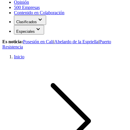
Opinión
500 Empresas
Contenido en Colaboración
expand_more
Clasificados
expand_more
Especiales
Es noticia:
Posesión en Cali
|
Abelardo de la Espriella
|
Puerto
Resistencia
Inicio