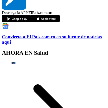
Descarga la APP
ElPaís.com.co
:
Convierta a
El País
.com.co
en su fuente de noticias
aquí
AHORA EN
Salud