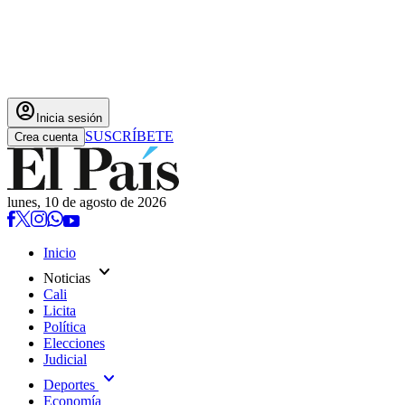
account_circle
Inicia sesión
SUSCRÍBETE
Crea cuenta
lunes, 10 de agosto de 2026
Inicio
expand_more
Noticias
Cali
Licita
Política
Elecciones
Judicial
expand_more
Deportes
Economía