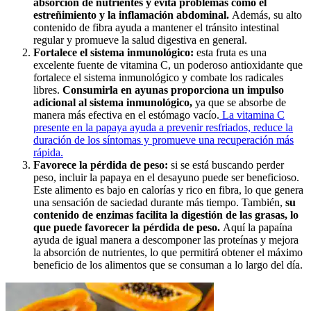
absorción de nutrientes y evita problemas como el
estreñimiento y la inflamación abdominal.
Además, su alto
contenido de fibra ayuda a mantener el tránsito intestinal
regular y promueve la salud digestiva en general.
Fortalece el sistema inmunológico:
esta fruta es una
excelente fuente de vitamina C, un poderoso antioxidante que
fortalece el sistema inmunológico y combate los radicales
libres.
Consumirla en ayunas proporciona un impulso
adicional al sistema inmunológico,
ya que se absorbe de
manera más efectiva en el estómago vacío.
La vitamina C
presente en la papaya ayuda a prevenir resfriados, reduce la
duración de los síntomas y promueve una recuperación más
rápida.
Favorece la pérdida de peso:
si se está buscando perder
peso, incluir la papaya en el desayuno puede ser beneficioso.
Este alimento es bajo en calorías y rico en fibra, lo que genera
una sensación de saciedad durante más tiempo. También,
su
contenido de enzimas facilita la digestión de las grasas, lo
que puede favorecer la pérdida de peso.
Aquí la papaína
ayuda de igual manera a descomponer las proteínas y mejora
la absorción de nutrientes, lo que permitirá obtener el máximo
beneficio de los alimentos que se consuman a lo largo del día.