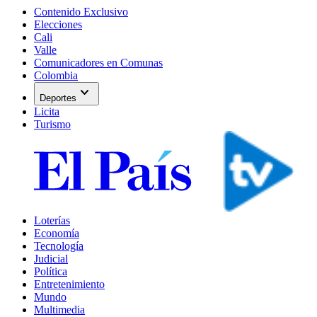
Contenido Exclusivo
Elecciones
Cali
Valle
Comunicadores en Comunas
Colombia
expand_more
Deportes
Licita
Turismo
Loterías
Economía
Tecnología
Judicial
Política
Entretenimiento
Mundo
Multimedia