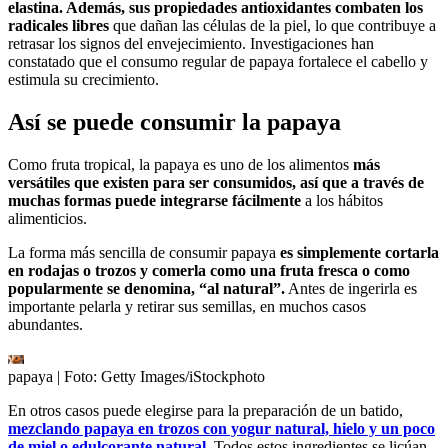
elastina. Además, sus propiedades
antioxidantes combaten los
radicales libres
que dañan las células de la piel, lo que contribuye a
retrasar los signos del envejecimiento. Investigaciones han
constatado que el consumo regular de papaya fortalece el cabello y
estimula su crecimiento.
Así se puede consumir la papaya
Como fruta tropical, la papaya es uno de los alimentos
más
versátiles que existen para ser consumidos, así que a través de
muchas formas puede integrarse fácilmente
a los hábitos
alimenticios.
La forma más sencilla de consumir papaya
es simplemente cortarla
en rodajas o trozos y comerla como una fruta fresca o como
popularmente se denomina, “al natural”.
Antes de ingerirla es
importante pelarla y retirar sus semillas, en muchos casos
abundantes.
papaya
| Foto:
Getty Images/iStockphoto
En otros casos puede elegirse para la preparación de un batido,
mezclando papaya en trozos con yogur natural, hielo y un poco
de miel o edulcorante natural
. Todos estos ingredientes se licúan