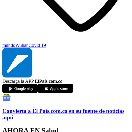
mundo
Wuhan
Covid 19
Descarga la APP
ElPaís.com.co
:
Convierta a
El País
.com.co
en su fuente de noticias
aquí
AHORA EN
Salud