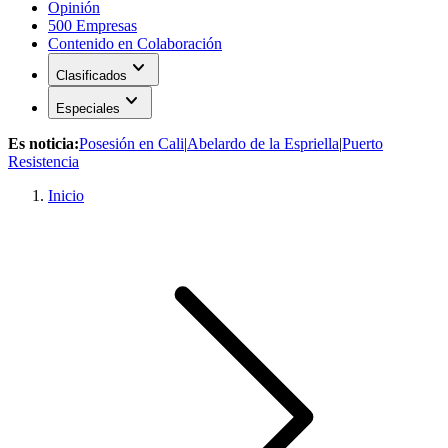
Opinión
500 Empresas
Contenido en Colaboración
expand_more
Clasificados
expand_more
Especiales
Es noticia:
Posesión en Cali
|
Abelardo de la Espriella
|
Puerto
Resistencia
Inicio