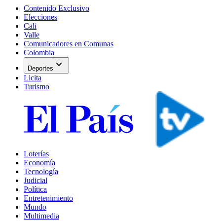
Contenido Exclusivo
Elecciones
Cali
Valle
Comunicadores en Comunas
Colombia
expand_more
Deportes
Licita
Turismo
Loterías
Economía
Tecnología
Judicial
Política
Entretenimiento
Mundo
Multimedia