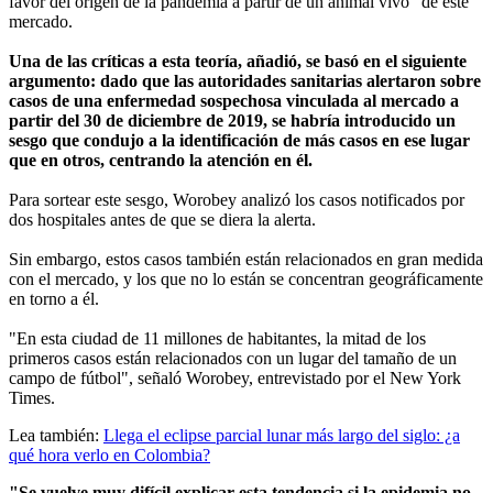
favor del origen de la pandemia a partir de un animal vivo" de este
mercado.
Una de las críticas a esta teoría, añadió, se basó en el siguiente
argumento: dado que las autoridades sanitarias alertaron sobre
casos de una enfermedad sospechosa vinculada al mercado a
partir del 30 de diciembre de 2019, se habría introducido un
sesgo que condujo a la identificación de más casos en ese lugar
que en otros, centrando la atención en él.
Para sortear este sesgo, Worobey analizó los casos notificados por
dos hospitales antes de que se diera la alerta.
Sin embargo, estos casos también están relacionados en gran medida
con el mercado, y los que no lo están se concentran geográficamente
en torno a él.
"En esta ciudad de 11 millones de habitantes, la mitad de los
primeros casos están relacionados con un lugar del tamaño de un
campo de fútbol", señaló Worobey, entrevistado por el New York
Times.
Lea también:
Llega el eclipse parcial lunar más largo del siglo: ¿a
qué hora verlo en Colombia?
"Se vuelve muy difícil explicar esta tendencia si la epidemia no