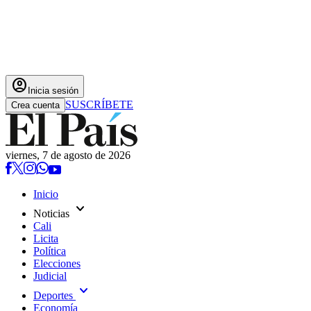
account_circle
Inicia sesión
SUSCRÍBETE
Crea cuenta
viernes, 7 de agosto de 2026
Inicio
expand_more
Noticias
Cali
Licita
Política
Elecciones
Judicial
expand_more
Deportes
Economía