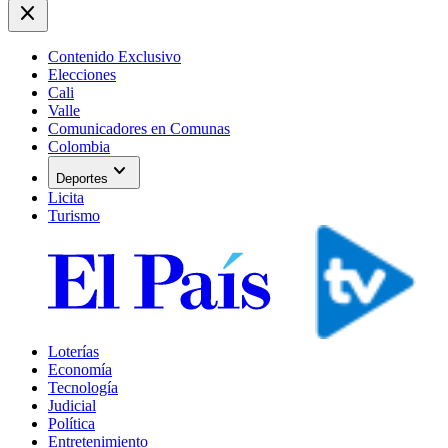
close
Contenido Exclusivo
Elecciones
Cali
Valle
Comunicadores en Comunas
Colombia
expand_more
Deportes
Licita
Turismo
Loterías
Economía
Tecnología
Judicial
Política
Entretenimiento