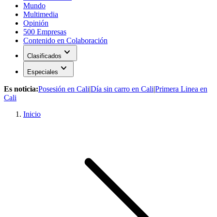
Mundo
Multimedia
Opinión
500 Empresas
Contenido en Colaboración
expand_more
Clasificados
expand_more
Especiales
Es noticia:
Posesión en Cali
|
Día sin carro en Cali
|
Primera Linea en
Cali
Inicio