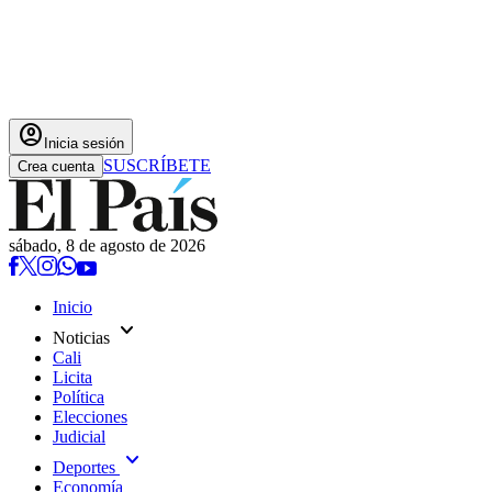
account_circle
Inicia sesión
SUSCRÍBETE
Crea cuenta
sábado, 8 de agosto de 2026
Inicio
expand_more
Noticias
Cali
Licita
Política
Elecciones
Judicial
expand_more
Deportes
Economía