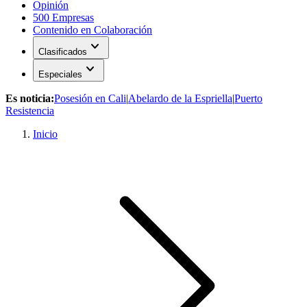
Opinión
500 Empresas
Contenido en Colaboración
expand_more
Clasificados
expand_more
Especiales
Es noticia:
Posesión en Cali
|
Abelardo de la Espriella
|
Puerto
Resistencia
Inicio