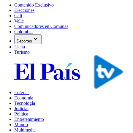
Contenido Exclusivo
Elecciones
Cali
Valle
Comunicadores en Comunas
Colombia
expand_more
Deportes
Licita
Turismo
Loterías
Economía
Tecnología
Judicial
Política
Entretenimiento
Mundo
Multimedia