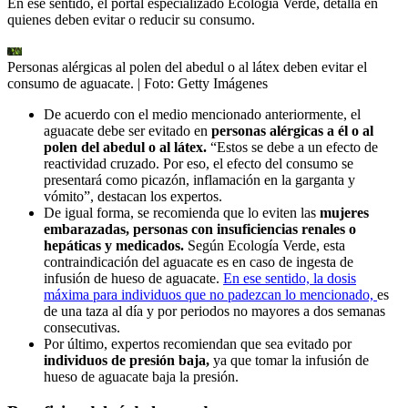
En ese sentido, el portal especializado Ecología Verde, detalla en
quienes deben evitar o reducir su consumo.
Personas alérgicas al polen del abedul o al látex deben evitar el
consumo de aguacate.
| Foto:
Getty Imágenes
De acuerdo con el medio mencionado anteriormente, el
aguacate debe ser evitado en
personas alérgicas a él
o al
polen del abedul o al látex.
“Estos se debe a un efecto de
reactividad cruzado. Por eso, el efecto del consumo se
presentará como picazón, inflamación en la garganta y
vómito”, destacan los expertos.
De igual forma, se recomienda que lo eviten las
mujeres
embarazadas, personas con insuficiencias renales o
hepáticas y medicados.
Según
Ecología Verde, esta
contraindicación del aguacate es en caso de ingesta de
infusión de hueso de aguacate.
En ese sentido, la dosis
máxima para individuos que no padezcan lo mencionado,
es
de una taza al día y por periodos no mayores a dos semanas
consecutivas.
Por último, expertos recomiendan que sea evitado por
individuos de presión baja,
ya que tomar la infusión de
hueso de aguacate baja la presión.