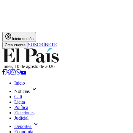
account_circle
Inicia sesión
SUSCRÍBETE
Crea cuenta
lunes, 10 de agosto de 2026
Inicio
expand_more
Noticias
Cali
Licita
Política
Elecciones
Judicial
expand_more
Deportes
Economía