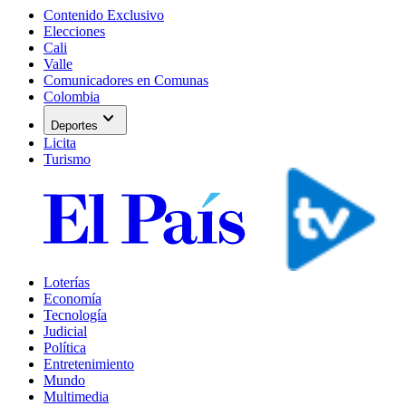
Contenido Exclusivo
Elecciones
Cali
Valle
Comunicadores en Comunas
Colombia
expand_more
Deportes
Licita
Turismo
Loterías
Economía
Tecnología
Judicial
Política
Entretenimiento
Mundo
Multimedia