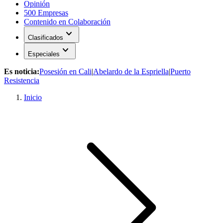
Opinión
500 Empresas
Contenido en Colaboración
expand_more
Clasificados
expand_more
Especiales
Es noticia:
Posesión en Cali
|
Abelardo de la Espriella
|
Puerto
Resistencia
Inicio