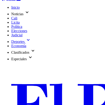
Inicio
expand_more
Noticias
Cali
Licita
Política
Elecciones
Judicial
expand_more
Deportes
Economía
expand_more
Clasificados
expand_more
Especiales