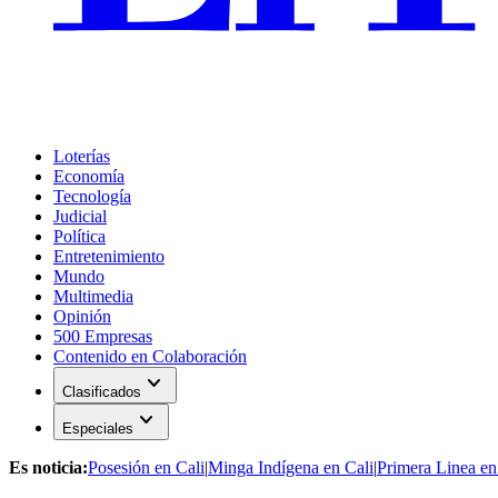
Loterías
Economía
Tecnología
Judicial
Política
Entretenimiento
Mundo
Multimedia
Opinión
500 Empresas
Contenido en Colaboración
expand_more
Clasificados
expand_more
Especiales
Es noticia:
Posesión en Cali
|
Minga Indígena en Cali
|
Primera Linea en