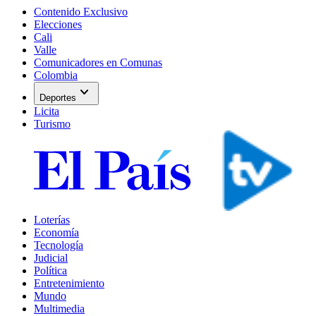
Contenido Exclusivo
Elecciones
Cali
Valle
Comunicadores en Comunas
Colombia
expand_more
Deportes
Licita
Turismo
Loterías
Economía
Tecnología
Judicial
Política
Entretenimiento
Mundo
Multimedia