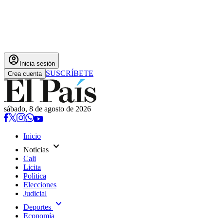
account_circle
Inicia sesión
SUSCRÍBETE
Crea cuenta
sábado, 8 de agosto de 2026
Inicio
expand_more
Noticias
Cali
Licita
Política
Elecciones
Judicial
expand_more
Deportes
Economía