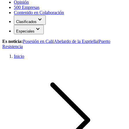
Opinión
500 Empresas
Contenido en Colaboración
expand_more
Clasificados
expand_more
Especiales
Es noticia:
Posesión en Cali
|
Abelardo de la Espriella
|
Puerto
Resistencia
Inicio