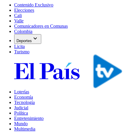
Contenido Exclusivo
Elecciones
Cali
Valle
Comunicadores en Comunas
Colombia
expand_more
Deportes
Licita
Turismo
Loterías
Economía
Tecnología
Judicial
Política
Entretenimiento
Mundo
Multimedia