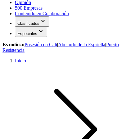
Opinión
500 Empresas
Contenido en Colaboración
expand_more
Clasificados
expand_more
Especiales
Es noticia:
Posesión en Cali
|
Abelardo de la Espriella
|
Puerto
Resistencia
Inicio