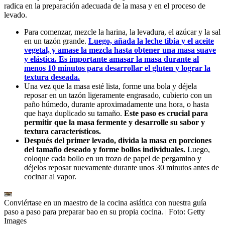
radica en la preparación adecuada de la masa y en el proceso de
levado.
Para comenzar, mezcle la harina, la levadura, el azúcar y la sal
en un tazón grande.
Luego, añada la leche tibia y el aceite
vegetal, y amase la mezcla hasta obtener una masa suave
y elástica. Es importante amasar la masa durante al
menos 10 minutos para desarrollar el gluten y lograr la
textura deseada.
Una vez que la masa esté lista, forme una bola y déjela
reposar en un tazón ligeramente engrasado, cubierto con un
paño húmedo, durante aproximadamente una hora, o hasta
que haya duplicado su tamaño.
Este paso es crucial para
permitir que la masa fermente y desarrolle su sabor y
textura característicos.
Después del primer levado, divida la masa en porciones
del tamaño deseado y forme bollos individuales.
Luego,
coloque cada bollo en un trozo de papel de pergamino y
déjelos reposar nuevamente durante unos 30 minutos antes de
cocinar al vapor.
Conviértase en un maestro de la cocina asiática con nuestra guía
paso a paso para preparar bao en su propia cocina.
| Foto:
Getty
Images