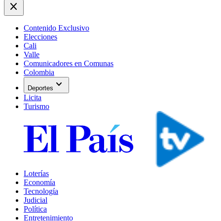
close
Contenido Exclusivo
Elecciones
Cali
Valle
Comunicadores en Comunas
Colombia
expand_more
Deportes
Licita
Turismo
Loterías
Economía
Tecnología
Judicial
Política
Entretenimiento