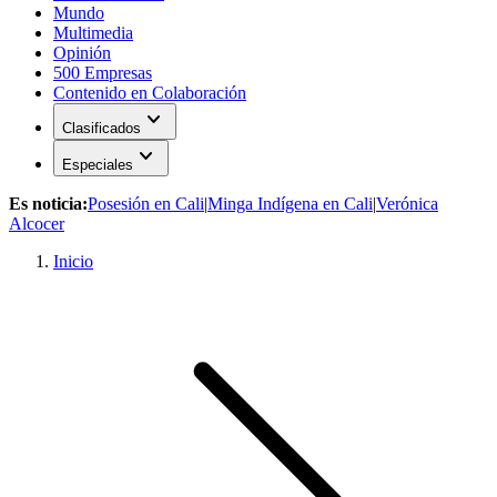
Mundo
Multimedia
Opinión
500 Empresas
Contenido en Colaboración
expand_more
Clasificados
expand_more
Especiales
Es noticia:
Posesión en Cali
|
Minga Indígena en Cali
|
Verónica
Alcocer
Inicio