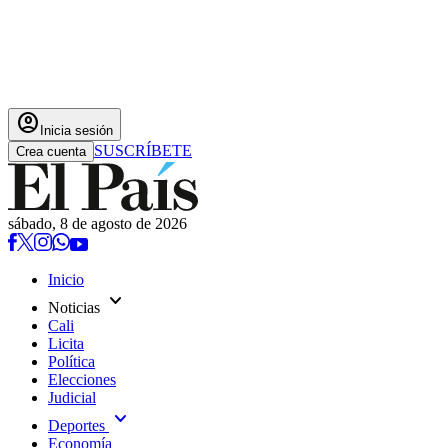
account_circle
Inicia sesión
SUSCRÍBETE
Crea cuenta
sábado, 8 de agosto de 2026
Inicio
expand_more
Noticias
Cali
Licita
Política
Elecciones
Judicial
expand_more
Deportes
Economía