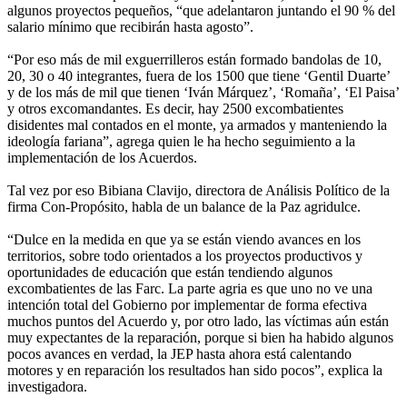
algunos proyectos pequeños, “que adelantaron juntando el 90 % del
salario mínimo que recibirán hasta agosto”.
“Por eso más de mil exguerrilleros están formado bandolas de 10,
20, 30 o 40 integrantes, fuera de los 1500 que tiene ‘Gentil Duarte’
y de los más de mil que tienen ‘Iván Márquez’, ‘Romaña’, ‘El Paisa’
y otros excomandantes. Es decir, hay 2500 excombatientes
disidentes mal contados en el monte, ya armados y manteniendo la
ideología fariana”, agrega quien le ha hecho seguimiento a la
implementación de los Acuerdos.
Tal vez por eso Bibiana Clavijo, directora de Análisis Político de la
firma Con-Propósito, habla de un balance de la Paz agridulce.
“Dulce en la medida en que ya se están viendo avances en los
territorios, sobre todo orientados a los proyectos productivos y
oportunidades de educación que están tendiendo algunos
excombatientes de las Farc. La parte agria es que uno no ve una
intención total del Gobierno por implementar de forma efectiva
muchos puntos del Acuerdo y, por otro lado, las víctimas aún están
muy expectantes de la reparación, porque si bien ha habido algunos
pocos avances en verdad, la JEP hasta ahora está calentando
motores y en reparación los resultados han sido pocos”, explica la
investigadora.