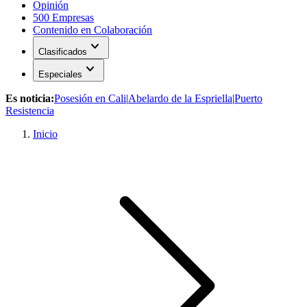
Opinión
500 Empresas
Contenido en Colaboración
expand_more
Clasificados
expand_more
Especiales
Es noticia:
Posesión en Cali
|
Abelardo de la Espriella
|
Puerto
Resistencia
Inicio