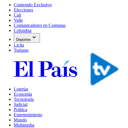
Contenido Exclusivo
Elecciones
Cali
Valle
Comunicadores en Comunas
Colombia
expand_more
Deportes
Licita
Turismo
Loterías
Economía
Tecnología
Judicial
Política
Entretenimiento
Mundo
Multimedia