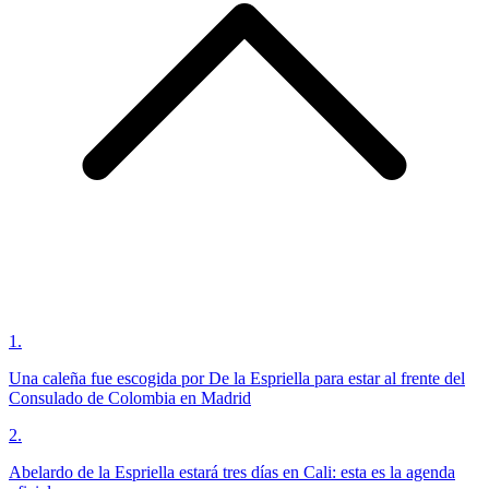
1
.
Una caleña fue escogida por De la Espriella para estar al frente del
Consulado de Colombia en Madrid
2
.
Abelardo de la Espriella estará tres días en Cali: esta es la agenda