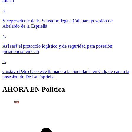
oficial
3
.
Vicepresidente de El Salvador llega a Cali para posesión de
Abelardo de la Espriella
4
.
Así será el protocolo logístico y de seguridad para posesión
presidencial en Cali
5
.
Gustavo Petro hace este llamado a la ciudadanía en Cali, de cara a la
posesión de De La Espriella
AHORA EN
Política