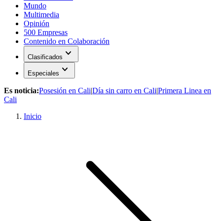
Mundo
Multimedia
Opinión
500 Empresas
Contenido en Colaboración
expand_more
Clasificados
expand_more
Especiales
Es noticia:
Posesión en Cali
|
Día sin carro en Cali
|
Primera Linea en
Cali
Inicio