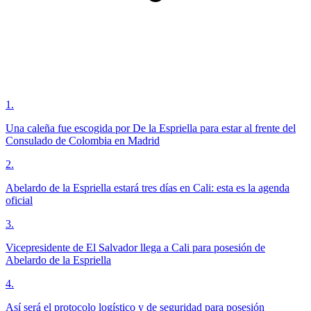
1
.
Una caleña fue escogida por De la Espriella para estar al frente del
Consulado de Colombia en Madrid
2
.
Abelardo de la Espriella estará tres días en Cali: esta es la agenda
oficial
3
.
Vicepresidente de El Salvador llega a Cali para posesión de
Abelardo de la Espriella
4
.
Así será el protocolo logístico y de seguridad para posesión