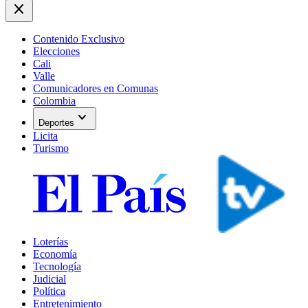
close
Contenido Exclusivo
Elecciones
Cali
Valle
Comunicadores en Comunas
Colombia
expand_more
Deportes
Licita
Turismo
Loterías
Economía
Tecnología
Judicial
Política
Entretenimiento