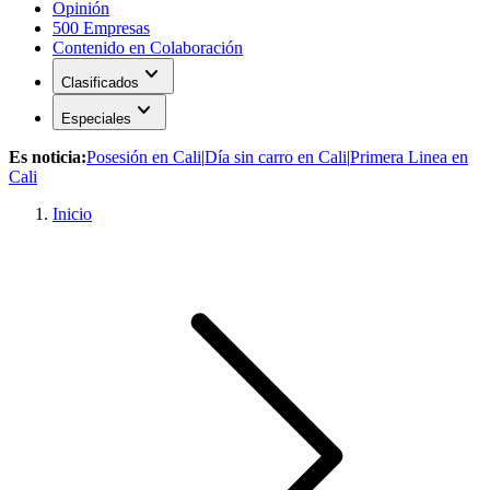
Opinión
500 Empresas
Contenido en Colaboración
expand_more
Clasificados
expand_more
Especiales
Es noticia:
Posesión en Cali
|
Día sin carro en Cali
|
Primera Linea en
Cali
Inicio