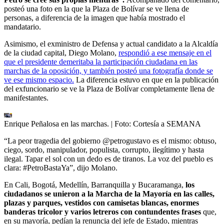
posteó una foto en la que la Plaza de Bolívar se ve llena de
personas, a diferencia de la imagen que había mostrado el
mandatario.
Asimismo, el exministro de Defensa y actual candidato a la Alcaldía
de la ciudad capital, Diego Molano,
respondió a ese mensaje en el
que el presidente demeritaba la participación ciudadana en las
marchas de la oposición, y también posteó una fotografía donde se
ve ese mismo espacio.
La diferencia estuvo en que en la publicación
del exfuncionario se ve la Plaza de Bolívar completamente llena de
manifestantes.
Enrique Peñalosa en las marchas.
| Foto:
Cortesía a SEMANA
“La peor tragedia del gobierno @petrogustavo es el mismo: obtuso,
ciego, sordo, manipulador, populista, corrupto, ilegítimo y hasta
ilegal. Tapar el sol con un dedo es de tiranos. La voz del pueblo es
clara: #PetroBastaYa”, dijo Molano.
En Cali, Bogotá, Medellín, Barranquilla y Bucaramanga,
los
ciudadanos se unieron a la Marcha de la Mayoría en las calles,
plazas y parques, vestidos con camisetas blancas, enormes
banderas tricolor y varios letreros con contundentes frases
que,
en su mayoría, pedían la renuncia del jefe de Estado, mientras