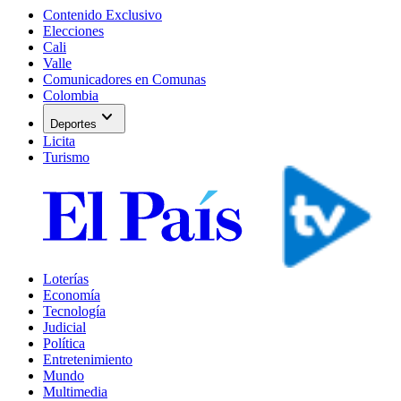
Contenido Exclusivo
Elecciones
Cali
Valle
Comunicadores en Comunas
Colombia
expand_more
Deportes
Licita
Turismo
Loterías
Economía
Tecnología
Judicial
Política
Entretenimiento
Mundo
Multimedia