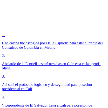
1
.
Una caleña fue escogida por De la Espriella para estar al frente del
Consulado de Colombia en Madrid
2
.
Abelardo de la Espriella estará tres días en Cali: esta es la agenda
oficial
3
.
Así será el protocolo logístico y de seguridad para posesión
presidencial en Cali
4
.
Vicepresidente de El Salvador llega a Cali para posesión de