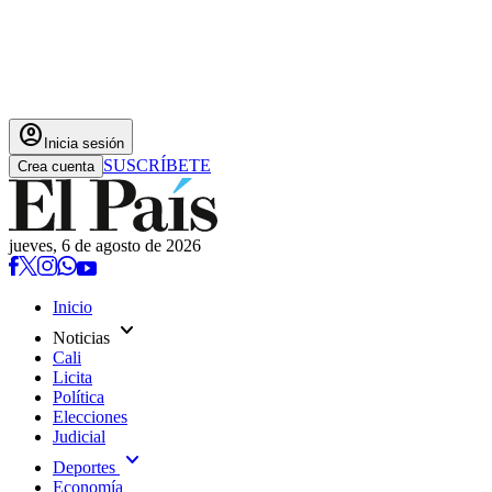
account_circle
Inicia sesión
SUSCRÍBETE
Crea cuenta
jueves, 6 de agosto de 2026
Inicio
expand_more
Noticias
Cali
Licita
Política
Elecciones
Judicial
expand_more
Deportes
Economía