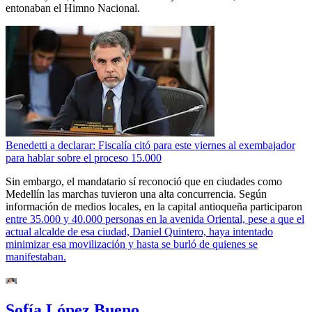
entonaban el Himno Nacional.
Benedetti a declarar: Fiscalía citó para este viernes al exembajador
para hablar sobre el proceso 15.000
Sin embargo, el mandatario sí reconoció que en ciudades como
Medellín las marchas tuvieron una alta concurrencia. Según
información de medios locales, en la capital antioqueña participaron
entre 35.000 y 40.000 personas en la avenida Oriental, pese a que el
actual alcalde de esa ciudad, Daniel Quintero, haya intentado
minimizar esa movilización y hasta se burló de quienes se
manifestaban.
Sofía López Bueno