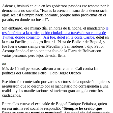
Además, insinuó en que en los gobiernos pasados ese respeto por la
democracia no sucedía: “Esa es la esencia misma de la democracia,
ojalá sea así siempre hacia adelante, porque hubo problemas en el
pasado, en donde no fue así”.
Sin embargo, ese mismo día, en horas de la noche, el mandatario
le
restó méritos a la participación ciudadana a través de su cuenta de
Twitter, donde comentó: “Así fue, débil en la costa Caribe,
débil en
la costa Pacífica; no logró llenar la Plaza de Bolívar de Bogotá, y
fue fuerte como siempre en Medellín y Santanderes”, dijo Petro.
Acompañando el trino con una foto de la Plaza de Bolívar con
varias personas, pero lejos de estar llena.
Más de 15 mil personas salieron a marchar en Cali contra las
políticas del Gobierno Petro.
| Foto:
Jorge Orozco
Ese trino fue contestado por varios sectores de la oposición, quienes
aseguraron que lo descrito por el mandatario no correspondía a una
realidad y las manifestaciones sí tuvieron gran acogida entre los
ciudadanos.
Entre ellos estuvo el exalcalde de Bogotá Enrique Peñalosa, quien
en esa misma red social le respondió:
“Siempre he creído que
Petro se cree sus propias mentiras”.
Acompañado del comentario,