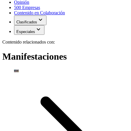
Opinión
500 Empresas
Contenido en Colaboración
expand_more
Clasificados
expand_more
Especiales
Contenido relacionados con:
Manifestaciones