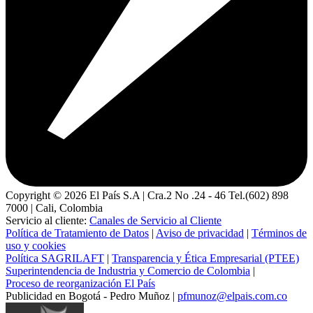
Copyright ©
2026
El País S.A | Cra.2 No .24 - 46 Tel.(602) 898
7000 | Cali, Colombia
Servicio al cliente:
Canales de Servicio al Cliente
Política de Tratamiento de Datos
|
Aviso de privacidad
|
Términos de
uso y cookies
Política SAGRILAFT
|
Transparencia y Ética Empresarial (PTEE)
Superintendencia de Industria y Comercio de Colombia
|
Proceso de reorganización El País
Publicidad en Bogotá - Pedro Muñoz |
pfmunoz@elpais.com.co