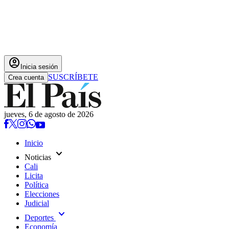
account_circle
Inicia sesión
SUSCRÍBETE
Crea cuenta
jueves, 6 de agosto de 2026
Inicio
expand_more
Noticias
Cali
Licita
Política
Elecciones
Judicial
expand_more
Deportes
Economía