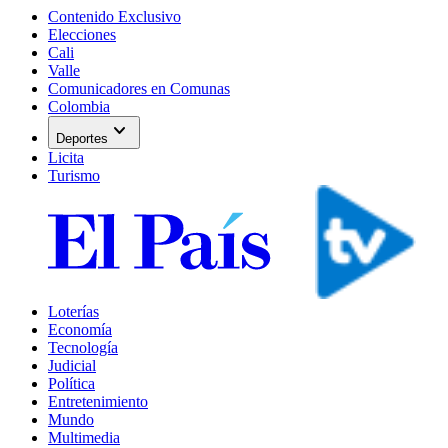
Contenido Exclusivo
Elecciones
Cali
Valle
Comunicadores en Comunas
Colombia
expand_more
Deportes
Licita
Turismo
Loterías
Economía
Tecnología
Judicial
Política
Entretenimiento
Mundo
Multimedia