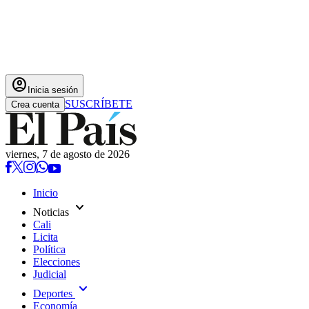
account_circle
Inicia sesión
SUSCRÍBETE
Crea cuenta
viernes, 7 de agosto de 2026
Inicio
expand_more
Noticias
Cali
Licita
Política
Elecciones
Judicial
expand_more
Deportes
Economía