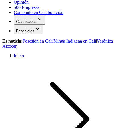
Opinión
500 Empresas
Contenido en Colaboración
expand_more
Clasificados
expand_more
Especiales
Es noticia:
Posesión en Cali
|
Minga Indígena en Cali
|
Verónica
Alcocer
Inicio