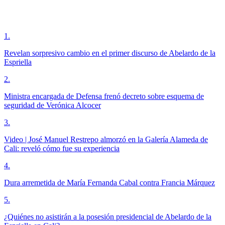
1
.
Revelan sorpresivo cambio en el primer discurso de Abelardo de la
Espriella
2
.
Ministra encargada de Defensa frenó decreto sobre esquema de
seguridad de Verónica Alcocer
3
.
Video | José Manuel Restrepo almorzó en la Galería Alameda de
Cali: reveló cómo fue su experiencia
4
.
Dura arremetida de María Fernanda Cabal contra Francia Márquez
5
.
¿Quiénes no asistirán a la posesión presidencial de Abelardo de la