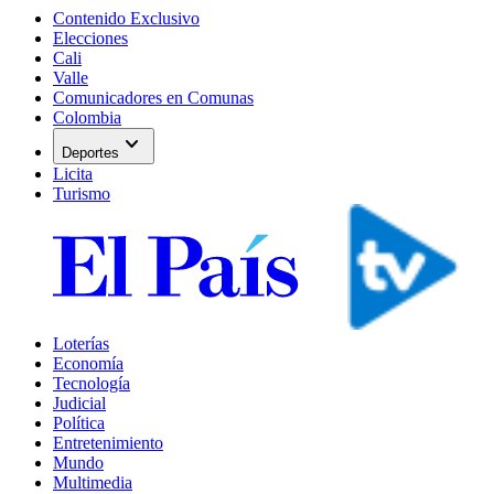
Contenido Exclusivo
Elecciones
Cali
Valle
Comunicadores en Comunas
Colombia
expand_more
Deportes
Licita
Turismo
Loterías
Economía
Tecnología
Judicial
Política
Entretenimiento
Mundo
Multimedia