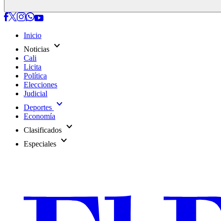
Inicio
expand_more
Noticias
Cali
Licita
Política
Elecciones
Judicial
expand_more
Deportes
Economía
expand_more
Clasificados
expand_more
Especiales