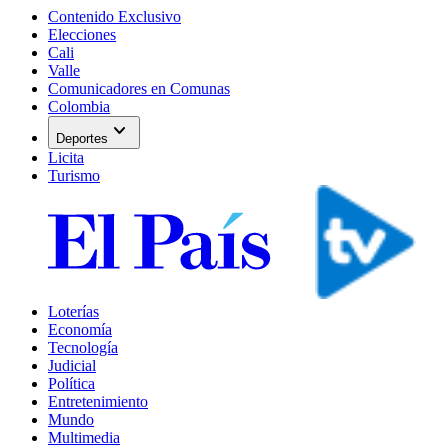
Contenido Exclusivo
Elecciones
Cali
Valle
Comunicadores en Comunas
Colombia
expand_more
Deportes
Licita
Turismo
Loterías
Economía
Tecnología
Judicial
Política
Entretenimiento
Mundo
Multimedia