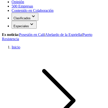
Opinión
500 Empresas
Contenido en Colaboración
expand_more
Clasificados
expand_more
Especiales
Es noticia:
Posesión en Cali
|
Abelardo de la Espriella
|
Puerto
Resistencia
Inicio