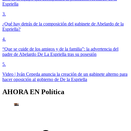
Espriella
3
.
¿Qué hay detrás de la composición del gabinete de Abelardo de la
Espriella?
4
.
“Que se cuide de los amigos y de la familia”: la advertencia del
padre de Abelardo De La Espriella tras su posesión
5
.
Video | Iván Cepeda anuncia la creación de un gabinete alterno para
hacer oposición al gobierno de De la Espriella
AHORA EN
Política