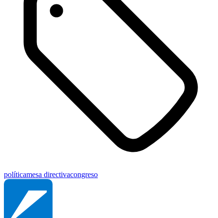
política
mesa directiva
congreso