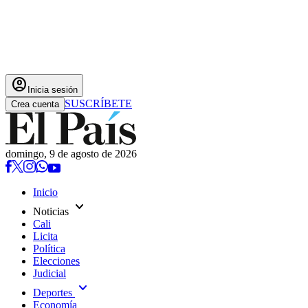
account_circle
Inicia sesión
SUSCRÍBETE
Crea cuenta
domingo, 9 de agosto de 2026
Inicio
expand_more
Noticias
Cali
Licita
Política
Elecciones
Judicial
expand_more
Deportes
Economía