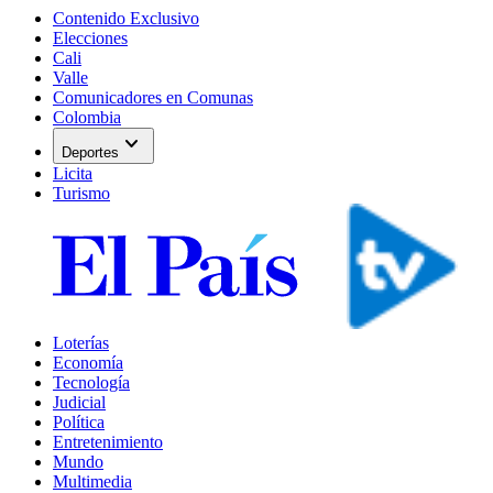
Contenido Exclusivo
Elecciones
Cali
Valle
Comunicadores en Comunas
Colombia
expand_more
Deportes
Licita
Turismo
Loterías
Economía
Tecnología
Judicial
Política
Entretenimiento
Mundo
Multimedia