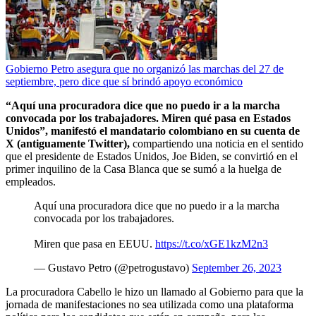
Gobierno Petro asegura que no organizó las marchas del 27 de
septiembre, pero dice que sí brindó apoyo económico
“Aquí una procuradora dice que no puedo ir a la marcha
convocada por los trabajadores. Miren qué pasa en Estados
Unidos”, manifestó el mandatario colombiano en su cuenta de
X (antiguamente Twitter),
compartiendo una noticia en el sentido
que el presidente de Estados Unidos, Joe Biden, se convirtió en el
primer inquilino de la Casa Blanca que se sumó a la huelga de
empleados.
Aquí una procuradora dice que no puedo ir a la marcha
convocada por los trabajadores.
Miren que pasa en EEUU.
https://t.co/xGE1kzM2n3
— Gustavo Petro (@petrogustavo)
September 26, 2023
La procuradora Cabello le hizo un llamado al Gobierno para que la
jornada de manifestaciones no sea utilizada como una plataforma