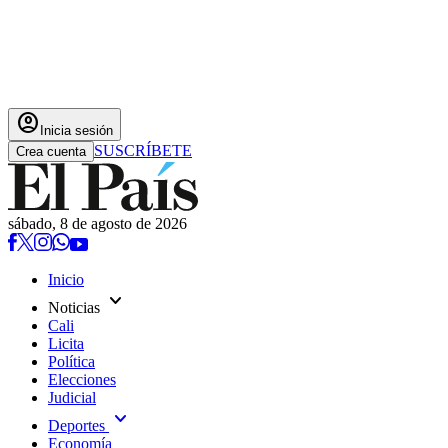
account_circle
Inicia sesión
SUSCRÍBETE
Crea cuenta
sábado, 8 de agosto de 2026
Inicio
expand_more
Noticias
Cali
Licita
Política
Elecciones
Judicial
expand_more
Deportes
Economía