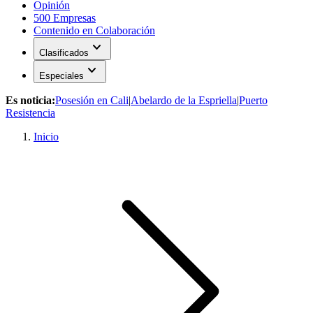
Opinión
500 Empresas
Contenido en Colaboración
expand_more
Clasificados
expand_more
Especiales
Es noticia:
Posesión en Cali
|
Abelardo de la Espriella
|
Puerto
Resistencia
Inicio