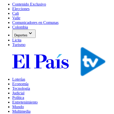
Contenido Exclusivo
Elecciones
Cali
Valle
Comunicadores en Comunas
Colombia
expand_more
Deportes
Licita
Turismo
Loterías
Economía
Tecnología
Judicial
Política
Entretenimiento
Mundo
Multimedia