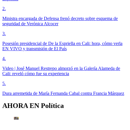
2
.
Ministra encargada de Defensa frenó decreto sobre esquema de
seguridad de Verónica Alcocer
3
.
Posesión presidencial de De la Espriella en Cali: hora, cómo verla
EN VIVO y transmisión de El País
4
.
Video | José Manuel Restrepo almorzó en la Galería Alameda de
Cali: reveló cómo fue su experiencia
5
.
Dura arremetida de María Fernanda Cabal contra Francia Márquez
AHORA EN
Política