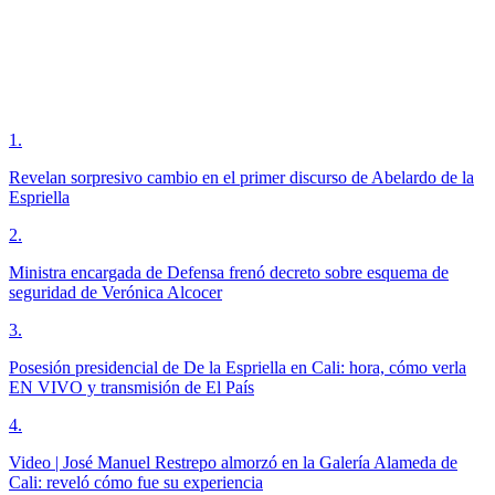
1
.
Revelan sorpresivo cambio en el primer discurso de Abelardo de la
Espriella
2
.
Ministra encargada de Defensa frenó decreto sobre esquema de
seguridad de Verónica Alcocer
3
.
Posesión presidencial de De la Espriella en Cali: hora, cómo verla
EN VIVO y transmisión de El País
4
.
Video | José Manuel Restrepo almorzó en la Galería Alameda de
Cali: reveló cómo fue su experiencia