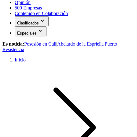
Opinión
500 Empresas
Contenido en Colaboración
expand_more
Clasificados
expand_more
Especiales
Es noticia:
Posesión en Cali
|
Abelardo de la Espriella
|
Puerto
Resistencia
Inicio