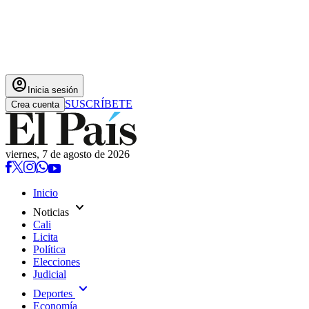
account_circle
Inicia sesión
SUSCRÍBETE
Crea cuenta
viernes, 7 de agosto de 2026
Inicio
expand_more
Noticias
Cali
Licita
Política
Elecciones
Judicial
expand_more
Deportes
Economía