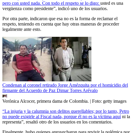
pero con usted nada. Con todo el respeto se lo digo:
usted es una
vergüenza como presidente”, indicó uno de los usuarios.
Por otra parte, indicaron que esa no es la forma de reclamar el
respeto, teniendo en cuenta que hay otras maneras de proceder
legalmente ante esto.
Condenan al coronel retirado Jorge Amézquita por el homicidio del
firmante del Acuerdo de Paz Dimar Torres Arévalo
Verónica Alcocer, primera dama de Colombia.
| Foto:
getty images
“La injuria y la calumnia son delitos querellables; por lo tanto, Petro
no puede exigirle al Fiscal nada, porque él no es la víctima aquí
ni la
representa”, resaltó otro de los usuarios en los comentarios.
Finalmente, hubo quienes aprovecharon para revivir la polémica por