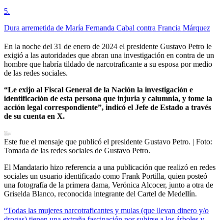
5
.
Dura arremetida de María Fernanda Cabal contra Francia Márquez
En la noche del 31 de enero de 2024 el presidente Gustavo Petro le
exigió a las autoridades que abran una investigación en contra de un
hombre que habría tildado de narcotraficante a su esposa por medio
de las redes sociales.
“Le exijo al Fiscal General de la Nación la investigación e
identificación de esta persona que injuria y calumnia, y tome la
acción legal correspondiente”, indicó el Jefe de Estado a través
de su cuenta en X.
Este fue el mensaje que publicó el presidente Gustavo Petro.
| Foto:
Tomada de las redes sociales de Gustavo Petro.
El Mandatario hizo referencia a una publicación que realizó en redes
sociales un usuario identificado como Frank Portilla, quien posteó
una fotografía de la primera dama, Verónica Alcocer, junto a otra de
Griselda Blanco, reconocida integrante del Cartel de Medellín.
“Todas las mujeres narcotraficantes y mulas (que llevan dinero y/o
drogas) tienen una extraña fascinación por subirse a los árboles y