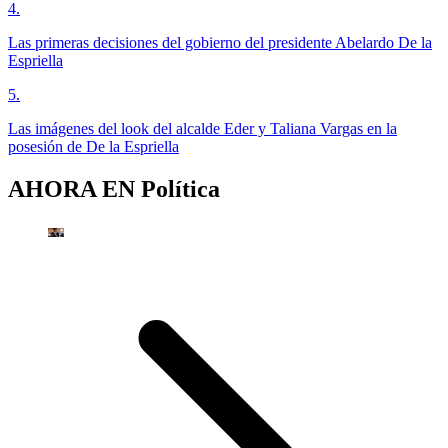
4
.
Las primeras decisiones del gobierno del presidente Abelardo De la
Espriella
5
.
Las imágenes del look del alcalde Eder y Taliana Vargas en la
posesión de De la Espriella
AHORA EN
Política