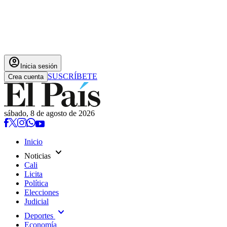
account_circle
Inicia sesión
SUSCRÍBETE
Crea cuenta
sábado, 8 de agosto de 2026
Inicio
expand_more
Noticias
Cali
Licita
Política
Elecciones
Judicial
expand_more
Deportes
Economía