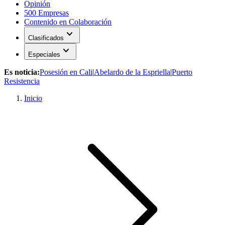
Opinión
500 Empresas
Contenido en Colaboración
expand_more
Clasificados
expand_more
Especiales
Es noticia:
Posesión en Cali
|
Abelardo de la Espriella
|
Puerto
Resistencia
Inicio