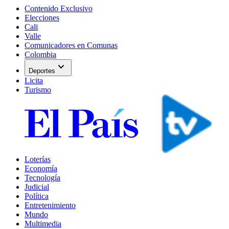
Contenido Exclusivo
Elecciones
Cali
Valle
Comunicadores en Comunas
Colombia
expand_more
Deportes
Licita
Turismo
Loterías
Economía
Tecnología
Judicial
Política
Entretenimiento
Mundo
Multimedia