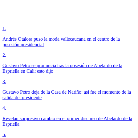
1
.
Andrés Otálora puso la moda vallecaucana en el centro de la
posesión presidencial
2
.
Gustavo Petro se pronuncia tras la posesión de Abelardo de la
Espriella en Cali; esto dijo
3
.
Gustavo Petro deja de la Casa de Nariño: así fue el momento de la
salida del presidente
4
.
Revelan sorpresivo cambio en el primer discurso de Abelardo de la
Espriella
5
.