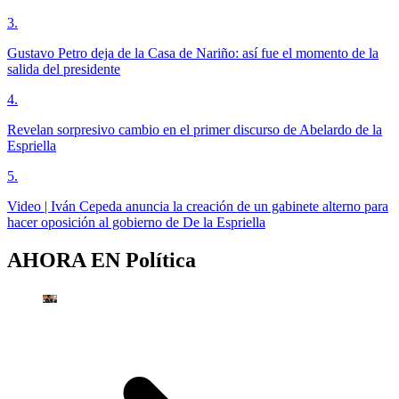
3
.
Gustavo Petro deja de la Casa de Nariño: así fue el momento de la
salida del presidente
4
.
Revelan sorpresivo cambio en el primer discurso de Abelardo de la
Espriella
5
.
Video | Iván Cepeda anuncia la creación de un gabinete alterno para
hacer oposición al gobierno de De la Espriella
AHORA EN
Política