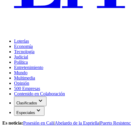
Loterías
Economía
Tecnología
Judicial
Política
Entretenimiento
Mundo
Multimedia
Opinión
500 Empresas
Contenido en Colaboración
expand_more
Clasificados
expand_more
Especiales
Es noticia:
Posesión en Cali
|
Abelardo de la Espriella
|
Puerto Resistenc