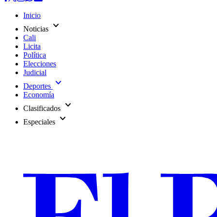
Inicio
expand_more
Noticias
Cali
Licita
Política
Elecciones
Judicial
expand_more
Deportes
Economía
expand_more
Clasificados
expand_more
Especiales