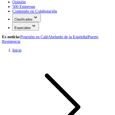
Opinión
500 Empresas
Contenido en Colaboración
expand_more
Clasificados
expand_more
Especiales
Es noticia:
Posesión en Cali
|
Abelardo de la Espriella
|
Puerto
Resistencia
Inicio