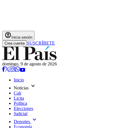
account_circle
Inicia sesión
SUSCRÍBETE
Crea cuenta
domingo, 9 de agosto de 2026
Inicio
expand_more
Noticias
Cali
Licita
Política
Elecciones
Judicial
expand_more
Deportes
Economía