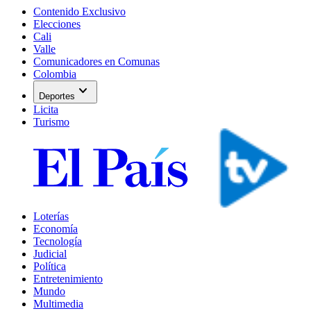
Contenido Exclusivo
Elecciones
Cali
Valle
Comunicadores en Comunas
Colombia
expand_more
Deportes
Licita
Turismo
Loterías
Economía
Tecnología
Judicial
Política
Entretenimiento
Mundo
Multimedia