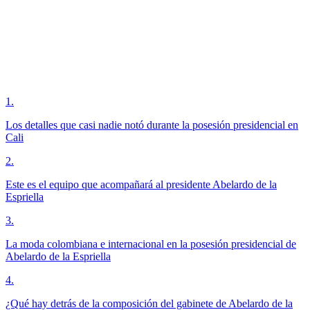
1
.
Los detalles que casi nadie notó durante la posesión presidencial en
Cali
2
.
Este es el equipo que acompañará al presidente Abelardo de la
Espriella
3
.
La moda colombiana e internacional en la posesión presidencial de
Abelardo de la Espriella
4
.
¿Qué hay detrás de la composición del gabinete de Abelardo de la