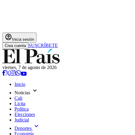
account_circle
Inicia sesión
SUSCRÍBETE
Crea cuenta
viernes, 7 de agosto de 2026
Inicio
expand_more
Noticias
Cali
Licita
Política
Elecciones
Judicial
expand_more
Deportes
Economía