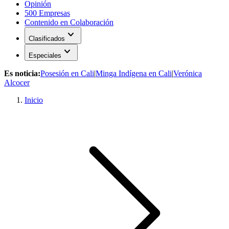
Opinión
500 Empresas
Contenido en Colaboración
expand_more
Clasificados
expand_more
Especiales
Es noticia:
Posesión en Cali
|
Minga Indígena en Cali
|
Verónica
Alcocer
Inicio