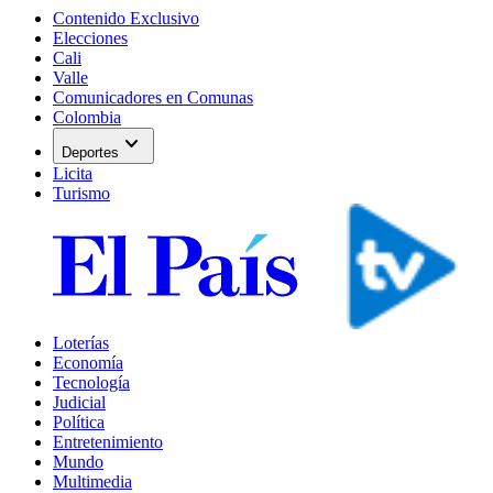
Contenido Exclusivo
Elecciones
Cali
Valle
Comunicadores en Comunas
Colombia
expand_more
Deportes
Licita
Turismo
Loterías
Economía
Tecnología
Judicial
Política
Entretenimiento
Mundo
Multimedia