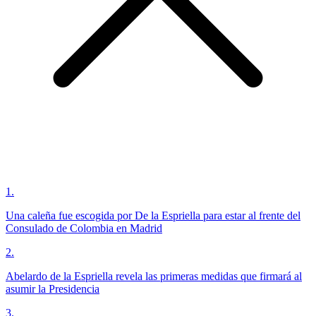
1
.
Una caleña fue escogida por De la Espriella para estar al frente del
Consulado de Colombia en Madrid
2
.
Abelardo de la Espriella revela las primeras medidas que firmará al
asumir la Presidencia
3
.