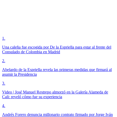
1
.
Una caleña fue escogida por De la Espriella para estar al frente del
Consulado de Colombia en Madrid
2
.
Abelardo de la Espriella revela las primeras medidas que firmará al
asumir la Presidencia
3
.
Video | José Manuel Restrepo almorzó en la Galería Alameda de
Cali: reveló cómo fue su experiencia
4
.
Andrés Forero denuncia millonario contrato firmado por Jorge Iván