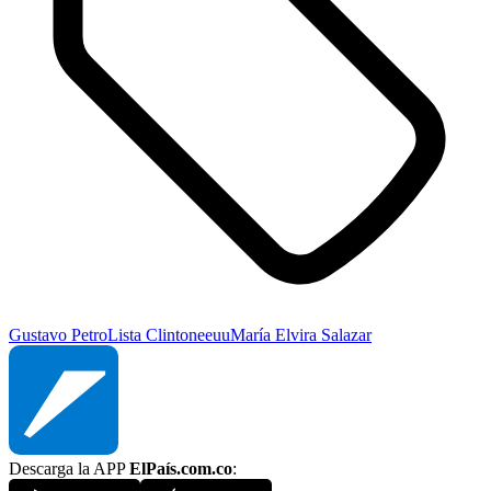
Gustavo Petro
Lista Clinton
eeuu
María Elvira Salazar
Descarga la APP
ElPaís.com.co
: