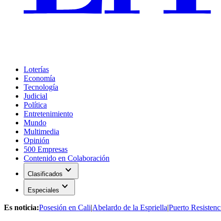
Loterías
Economía
Tecnología
Judicial
Política
Entretenimiento
Mundo
Multimedia
Opinión
500 Empresas
Contenido en Colaboración
expand_more
Clasificados
expand_more
Especiales
Es noticia:
Posesión en Cali
|
Abelardo de la Espriella
|
Puerto Resistenc