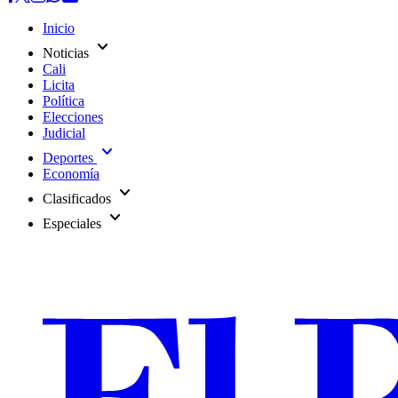
Inicio
expand_more
Noticias
Cali
Licita
Política
Elecciones
Judicial
expand_more
Deportes
Economía
expand_more
Clasificados
expand_more
Especiales