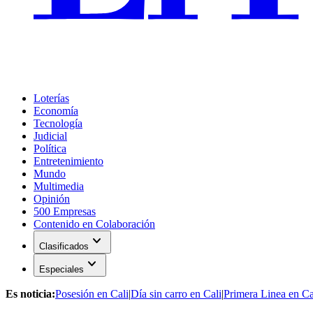
Loterías
Economía
Tecnología
Judicial
Política
Entretenimiento
Mundo
Multimedia
Opinión
500 Empresas
Contenido en Colaboración
expand_more
Clasificados
expand_more
Especiales
Es noticia:
Posesión en Cali
|
Día sin carro en Cali
|
Primera Linea en Ca