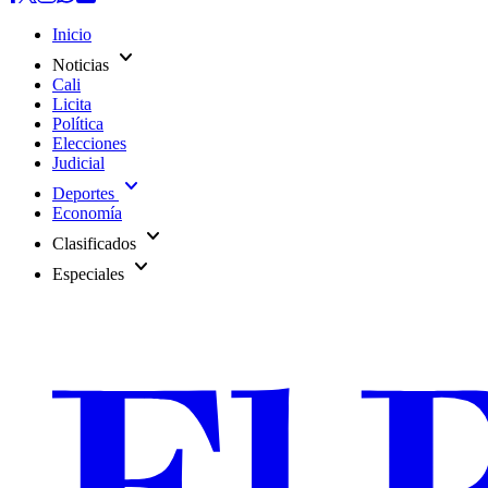
Inicio
expand_more
Noticias
Cali
Licita
Política
Elecciones
Judicial
expand_more
Deportes
Economía
expand_more
Clasificados
expand_more
Especiales