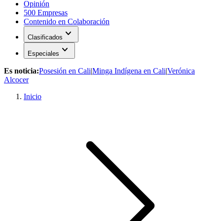
Opinión
500 Empresas
Contenido en Colaboración
expand_more
Clasificados
expand_more
Especiales
Es noticia:
Posesión en Cali
|
Minga Indígena en Cali
|
Verónica
Alcocer
Inicio