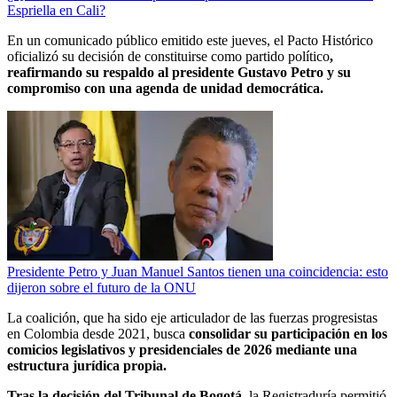
Espriella en Cali?
En un comunicado público emitido este jueves, el Pacto Histórico
oficializó su decisión de constituirse como partido político
,
reafirmando su respaldo al presidente Gustavo Petro y su
compromiso con una agenda de unidad democrática.
Presidente Petro y Juan Manuel Santos tienen una coincidencia: esto
dijeron sobre el futuro de la ONU
La coalición, que ha sido eje articulador de las fuerzas progresistas
en Colombia desde 2021, busca
consolidar su participación en los
comicios legislativos y presidenciales de 2026 mediante una
estructura jurídica propia.
Tras la decisión del Tribunal de Bogotá,
la Registraduría permitió