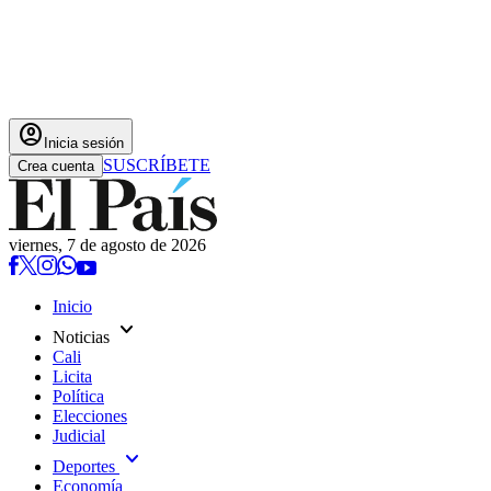
account_circle
Inicia sesión
SUSCRÍBETE
Crea cuenta
viernes, 7 de agosto de 2026
Inicio
expand_more
Noticias
Cali
Licita
Política
Elecciones
Judicial
expand_more
Deportes
Economía