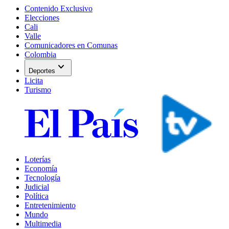
Contenido Exclusivo
Elecciones
Cali
Valle
Comunicadores en Comunas
Colombia
expand_more
Deportes
Licita
Turismo
Loterías
Economía
Tecnología
Judicial
Política
Entretenimiento
Mundo
Multimedia