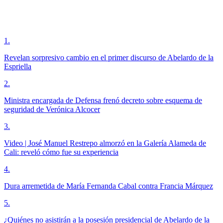
1
.
Revelan sorpresivo cambio en el primer discurso de Abelardo de la
Espriella
2
.
Ministra encargada de Defensa frenó decreto sobre esquema de
seguridad de Verónica Alcocer
3
.
Video | José Manuel Restrepo almorzó en la Galería Alameda de
Cali: reveló cómo fue su experiencia
4
.
Dura arremetida de María Fernanda Cabal contra Francia Márquez
5
.
¿Quiénes no asistirán a la posesión presidencial de Abelardo de la