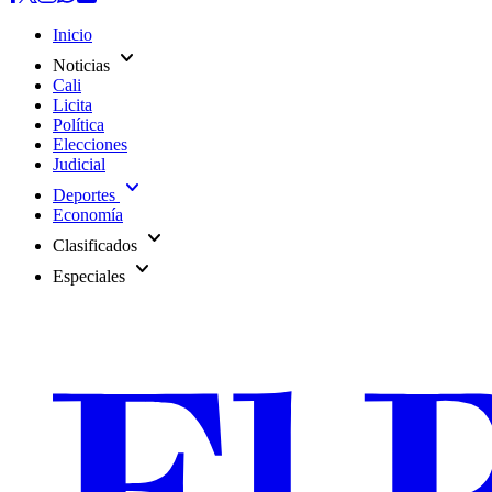
Inicio
expand_more
Noticias
Cali
Licita
Política
Elecciones
Judicial
expand_more
Deportes
Economía
expand_more
Clasificados
expand_more
Especiales