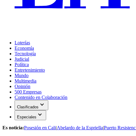
Loterías
Economía
Tecnología
Judicial
Política
Entretenimiento
Mundo
Multimedia
Opinión
500 Empresas
Contenido en Colaboración
expand_more
Clasificados
expand_more
Especiales
Es noticia:
Posesión en Cali
|
Abelardo de la Espriella
|
Puerto Resistenc