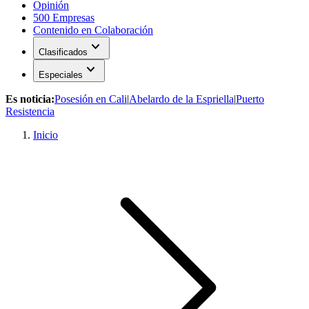
Opinión
500 Empresas
Contenido en Colaboración
expand_more
Clasificados
expand_more
Especiales
Es noticia:
Posesión en Cali
|
Abelardo de la Espriella
|
Puerto
Resistencia
Inicio