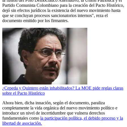
la fusión del Polo Democrático Alternativo, la Unión Patriótica y el
Partido Comunista Colombiano para la creación del Pacto Histórico,
dejó sin efectos jurídicos la existencia del nuevo movimiento hasta
que se concluyan procesos sancionatorios internos", reza el
documento emitido por los firmantes.
¿Cepeda y Quintero están inhabilitados? La MOE pide reglas claras
sobre el Pacto Histórico
Ahora bien, dicha innación, según el documento, paraliza
completamente la vida orgánica del nuevo movimiento político e
introduce un nivel de incertidumbre que vulnera derechos
fundamentales como
la participación política, el debido proceso y la
libertad de asociación.