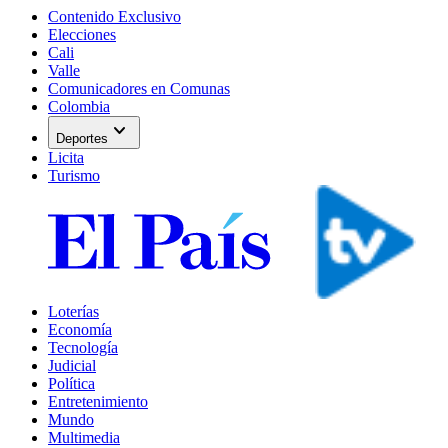
Contenido Exclusivo
Elecciones
Cali
Valle
Comunicadores en Comunas
Colombia
expand_more
Deportes
Licita
Turismo
Loterías
Economía
Tecnología
Judicial
Política
Entretenimiento
Mundo
Multimedia