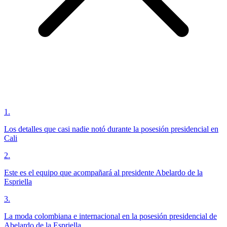
1
.
Los detalles que casi nadie notó durante la posesión presidencial en
Cali
2
.
Este es el equipo que acompañará al presidente Abelardo de la
Espriella
3
.
La moda colombiana e internacional en la posesión presidencial de
Abelardo de la Espriella