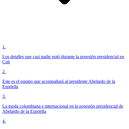
1
.
Los detalles que casi nadie notó durante la posesión presidencial en
Cali
2
.
Este es el equipo que acompañará al presidente Abelardo de la
Espriella
3
.
La moda colombiana e internacional en la posesión presidencial de
Abelardo de la Espriella
4
.