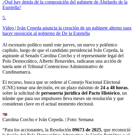
¿Qué hay detrás de la composición del gabinete de Abelardo de la
Espriella?
5
.
Video | Iván Cepeda anuncia la creación de un gabinete alterno para
hacer oposición al gobierno de De la Espriella
Al escenario político sumó este jueves, un nuevo y polémico
capítulo, luego de que el candidato presidencial Iván Cepeda, la
aspirante al Senado Carolina Corcho y el representante legal del
Polo Democrático, Alberto Benavides, radicaran una acción de
tutela ante el Tribunal Contencioso Administrativo de
Cundinamarca.
El recurso, busca que se ordene al Consejo Nacional Electoral
(CNE) tomar una decisión, en un plazo máximo de
24 a 48 horas
,
sobre la solicitud de
personería jurídica del Pacto Histórico
, un
trámite que para sus impulsores lleva meses sin resolución y que
consideran clave en el actual momento electoral.
Carolina Corcho e Iván Cepeda.
| Foto:
Semana
“Para los accionantes, la Resolución
09673 de 2025
, que reconoció