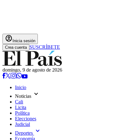
account_circle
Inicia sesión
SUSCRÍBETE
Crea cuenta
domingo, 9 de agosto de 2026
Inicio
expand_more
Noticias
Cali
Licita
Política
Elecciones
Judicial
expand_more
Deportes
Economía