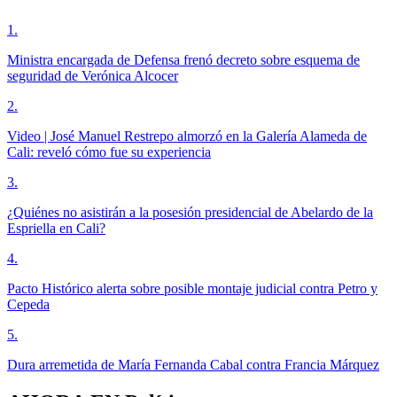
1
.
Ministra encargada de Defensa frenó decreto sobre esquema de
seguridad de Verónica Alcocer
2
.
Video | José Manuel Restrepo almorzó en la Galería Alameda de
Cali: reveló cómo fue su experiencia
3
.
¿Quiénes no asistirán a la posesión presidencial de Abelardo de la
Espriella en Cali?
4
.
Pacto Histórico alerta sobre posible montaje judicial contra Petro y
Cepeda
5
.
Dura arremetida de María Fernanda Cabal contra Francia Márquez