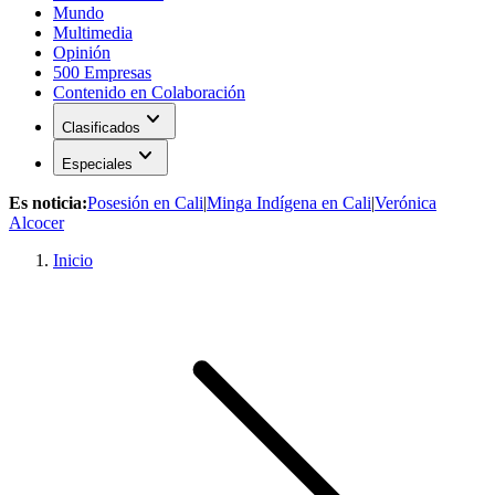
Mundo
Multimedia
Opinión
500 Empresas
Contenido en Colaboración
expand_more
Clasificados
expand_more
Especiales
Es noticia:
Posesión en Cali
|
Minga Indígena en Cali
|
Verónica
Alcocer
Inicio