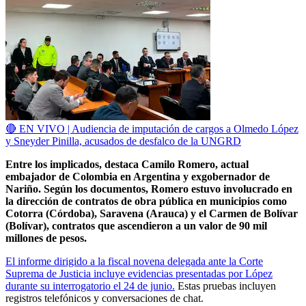
🔴 EN VIVO | Audiencia de imputación de cargos a Olmedo López
y Sneyder Pinilla, acusados de desfalco de la UNGRD
Entre los implicados, destaca Camilo Romero, actual
embajador de Colombia en Argentina y exgobernador de
Nariño. Según los documentos, Romero estuvo involucrado en
la dirección de contratos de obra pública en municipios como
Cotorra (Córdoba), Saravena (Arauca) y el Carmen de Bolívar
(Bolívar), contratos que ascendieron a un valor de 90 mil
millones de pesos.
El informe dirigido a la fiscal novena delegada ante la Corte
Suprema de Justicia incluye evidencias presentadas por López
durante su interrogatorio el 24 de junio.
Estas pruebas incluyen
registros telefónicos y conversaciones de chat.