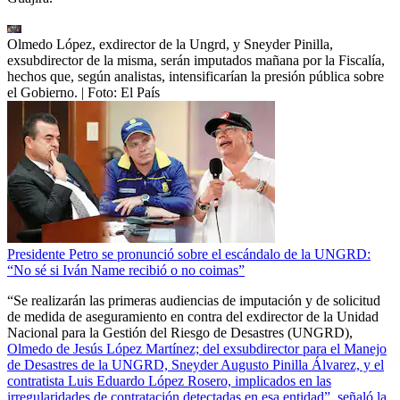
Olmedo López, exdirector de la Ungrd, y Sneyder Pinilla,
exsubdirector de la misma, serán imputados mañana por la Fiscalía,
hechos que, según analistas, intensificarían la presión pública sobre
el Gobierno.
| Foto:
El País
Presidente Petro se pronunció sobre el escándalo de la UNGRD:
“No sé si Iván Name recibió o no coimas”
“Se realizarán las primeras audiencias de imputación y de solicitud
de medida de aseguramiento en contra del exdirector de la Unidad
Nacional para la Gestión del Riesgo de Desastres (UNGRD),
Olmedo de Jesús López Martínez; del exsubdirector para el Manejo
de Desastres de la UNGRD, Sneyder Augusto Pinilla Álvarez, y el
contratista Luis Eduardo López Rosero, implicados en las
irregularidades de contratación detectadas en esa entidad”, señaló la