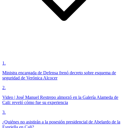
1
.
Ministra encargada de Defensa frenó decreto sobre esquema de
seguridad de Verónica Alcocer
2
.
Video | José Manuel Restrepo almorzó en la Galería Alameda de
Cali: reveló cómo fue su experiencia
3
.
¿Quiénes no asistirán a la posesión presidencial de Abelardo de la
Espriella en Cali?