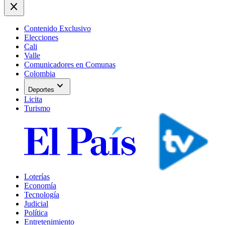
close
Contenido Exclusivo
Elecciones
Cali
Valle
Comunicadores en Comunas
Colombia
expand_more
Deportes
Licita
Turismo
Loterías
Economía
Tecnología
Judicial
Política
Entretenimiento