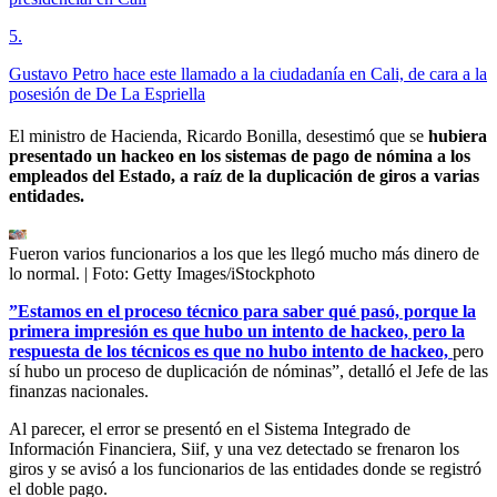
5
.
Gustavo Petro hace este llamado a la ciudadanía en Cali, de cara a la
posesión de De La Espriella
El ministro de Hacienda, Ricardo Bonilla, desestimó que se
hubiera
presentado un hackeo en los sistemas de pago de nómina a los
empleados del Estado, a raíz de la duplicación de giros a varias
entidades.
Fueron varios funcionarios a los que les llegó mucho más dinero de
lo normal.
| Foto:
Getty Images/iStockphoto
”Estamos en el proceso técnico para saber qué pasó, porque la
primera impresión es que hubo un intento de hackeo, pero la
respuesta de los técnicos es que no hubo intento de hackeo,
pero
sí hubo un proceso de duplicación de nóminas”, detalló el Jefe de las
finanzas nacionales.
Al parecer, el error se presentó en el Sistema Integrado de
Información Financiera, Siif, y una vez detectado se frenaron los
giros y se avisó a los funcionarios de las entidades donde se registró
el doble pago.