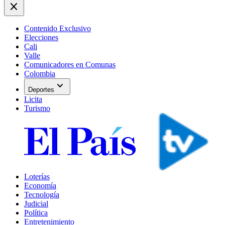
close
Contenido Exclusivo
Elecciones
Cali
Valle
Comunicadores en Comunas
Colombia
expand_more
Deportes
Licita
Turismo
Loterías
Economía
Tecnología
Judicial
Política
Entretenimiento