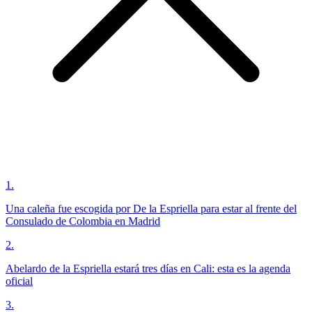
1
.
Una caleña fue escogida por De la Espriella para estar al frente del
Consulado de Colombia en Madrid
2
.
Abelardo de la Espriella estará tres días en Cali: esta es la agenda
oficial
3
.