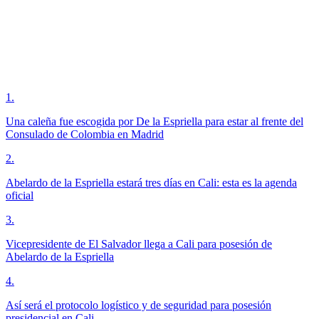
1
.
Una caleña fue escogida por De la Espriella para estar al frente del
Consulado de Colombia en Madrid
2
.
Abelardo de la Espriella estará tres días en Cali: esta es la agenda
oficial
3
.
Vicepresidente de El Salvador llega a Cali para posesión de
Abelardo de la Espriella
4
.
Así será el protocolo logístico y de seguridad para posesión
presidencial en Cali