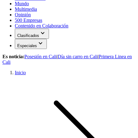
Mundo
Multimedia
Opinión
500 Empresas
Contenido en Colaboración
expand_more
Clasificados
expand_more
Especiales
Es noticia:
Posesión en Cali
|
Día sin carro en Cali
|
Primera Linea en
Cali
Inicio