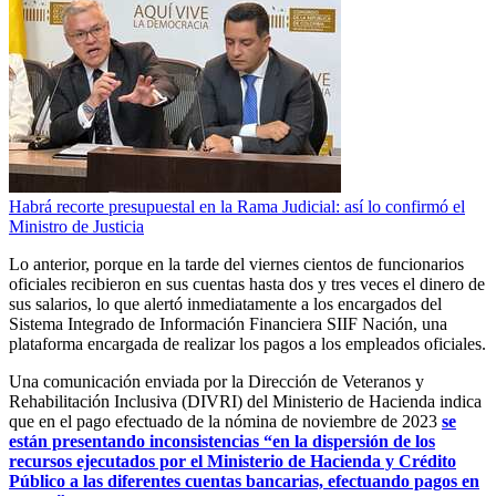
Habrá recorte presupuestal en la Rama Judicial: así lo confirmó el
Ministro de Justicia
Lo anterior, porque en la tarde del viernes cientos de funcionarios
oficiales recibieron en sus cuentas hasta dos y tres veces el dinero de
sus salarios, lo que alertó inmediatamente a los encargados del
Sistema Integrado de Información Financiera SIIF Nación, una
plataforma encargada de realizar los pagos a los empleados oficiales.
Una comunicación enviada por la Dirección de Veteranos y
Rehabilitación Inclusiva (DIVRI) del Ministerio de Hacienda indica
que en el pago efectuado de la nómina de noviembre de 2023
se
están presentando inconsistencias “en la dispersión de los
recursos ejecutados por el Ministerio de Hacienda y Crédito
Público a las diferentes cuentas bancarias, efectuando pagos en