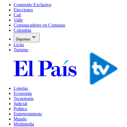
Contenido Exclusivo
Elecciones
Cali
Valle
Comunicadores en Comunas
Colombia
expand_more
Deportes
Licita
Turismo
Loterías
Economía
Tecnología
Judicial
Política
Entretenimiento
Mundo
Multimedia