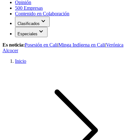
Opinión
500 Empresas
Contenido en Colaboración
expand_more
Clasificados
expand_more
Especiales
Es noticia:
Posesión en Cali
|
Minga Indígena en Cali
|
Verónica
Alcocer
Inicio