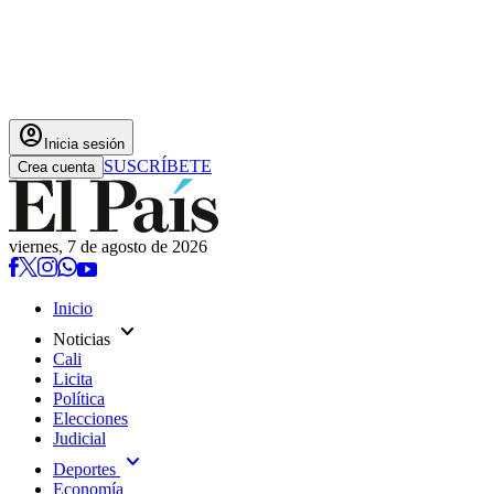
account_circle
Inicia sesión
SUSCRÍBETE
Crea cuenta
viernes, 7 de agosto de 2026
Inicio
expand_more
Noticias
Cali
Licita
Política
Elecciones
Judicial
expand_more
Deportes
Economía