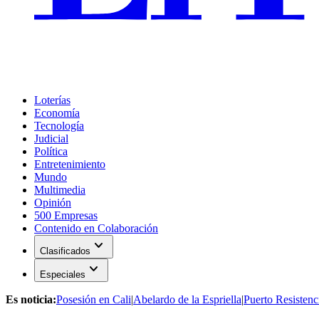
Loterías
Economía
Tecnología
Judicial
Política
Entretenimiento
Mundo
Multimedia
Opinión
500 Empresas
Contenido en Colaboración
expand_more
Clasificados
expand_more
Especiales
Es noticia:
Posesión en Cali
|
Abelardo de la Espriella
|
Puerto Resistenc