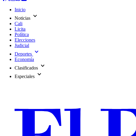
Inicio
expand_more
Noticias
Cali
Licita
Política
Elecciones
Judicial
expand_more
Deportes
Economía
expand_more
Clasificados
expand_more
Especiales