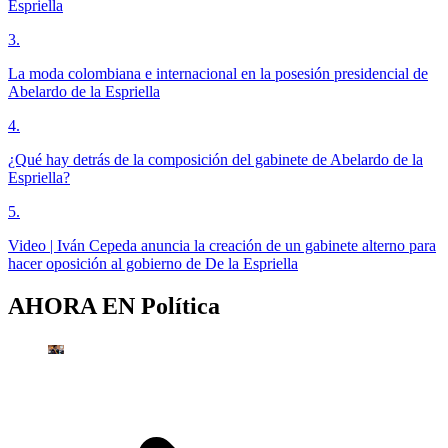
Espriella
3
.
La moda colombiana e internacional en la posesión presidencial de
Abelardo de la Espriella
4
.
¿Qué hay detrás de la composición del gabinete de Abelardo de la
Espriella?
5
.
Video | Iván Cepeda anuncia la creación de un gabinete alterno para
hacer oposición al gobierno de De la Espriella
AHORA EN
Política