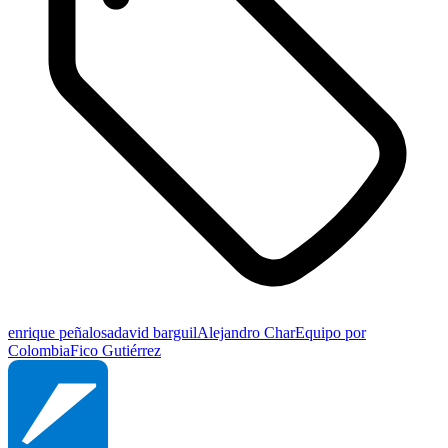
enrique peñalosa
david barguil
Alejandro Char
Equipo por
Colombia
Fico Gutiérrez