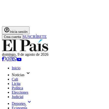
account_circle
Inicia sesión
SUSCRÍBETE
Crea cuenta
domingo, 9 de agosto de 2026
Inicio
expand_more
Noticias
Cali
Licita
Política
Elecciones
Judicial
expand_more
Deportes
Economía