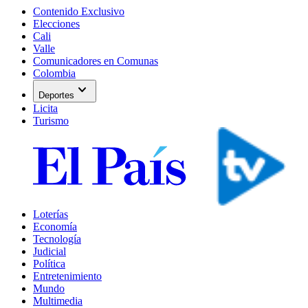
Contenido Exclusivo
Elecciones
Cali
Valle
Comunicadores en Comunas
Colombia
expand_more
Deportes
Licita
Turismo
Loterías
Economía
Tecnología
Judicial
Política
Entretenimiento
Mundo
Multimedia