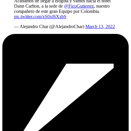
Acabamos de llegar a Bogotá y vamos hacia el hotel
Dann Carlton, a la sede de
@FicoGutierrez
, nuestro
compañero de este gran Equipo por Colombia.
pic.twitter.com/xS0xf6XzbS
— Alejandro Char (@AlejandroChar)
March 13, 2022