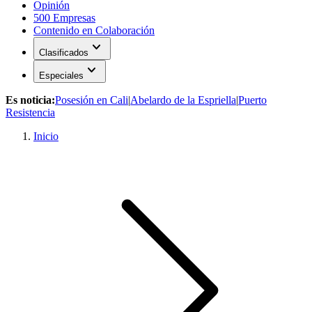
Opinión
500 Empresas
Contenido en Colaboración
expand_more
Clasificados
expand_more
Especiales
Es noticia:
Posesión en Cali
|
Abelardo de la Espriella
|
Puerto
Resistencia
Inicio