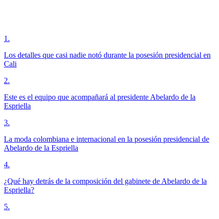
1
.
Los detalles que casi nadie notó durante la posesión presidencial en
Cali
2
.
Este es el equipo que acompañará al presidente Abelardo de la
Espriella
3
.
La moda colombiana e internacional en la posesión presidencial de
Abelardo de la Espriella
4
.
¿Qué hay detrás de la composición del gabinete de Abelardo de la
Espriella?
5
.