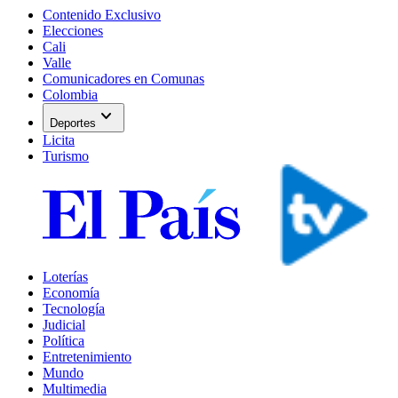
Contenido Exclusivo
Elecciones
Cali
Valle
Comunicadores en Comunas
Colombia
expand_more
Deportes
Licita
Turismo
Loterías
Economía
Tecnología
Judicial
Política
Entretenimiento
Mundo
Multimedia