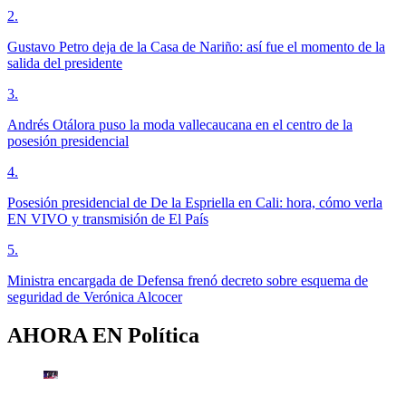
2
.
Gustavo Petro deja de la Casa de Nariño: así fue el momento de la
salida del presidente
3
.
Andrés Otálora puso la moda vallecaucana en el centro de la
posesión presidencial
4
.
Posesión presidencial de De la Espriella en Cali: hora, cómo verla
EN VIVO y transmisión de El País
5
.
Ministra encargada de Defensa frenó decreto sobre esquema de
seguridad de Verónica Alcocer
AHORA EN
Política