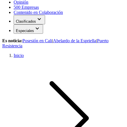
Opinión
500 Empresas
Contenido en Colaboración
expand_more
Clasificados
expand_more
Especiales
Es noticia:
Posesión en Cali
|
Abelardo de la Espriella
|
Puerto
Resistencia
Inicio