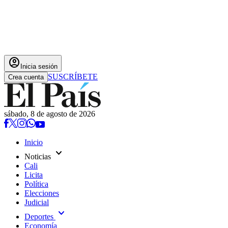
account_circle
Inicia sesión
SUSCRÍBETE
Crea cuenta
sábado, 8 de agosto de 2026
Inicio
expand_more
Noticias
Cali
Licita
Política
Elecciones
Judicial
expand_more
Deportes
Economía