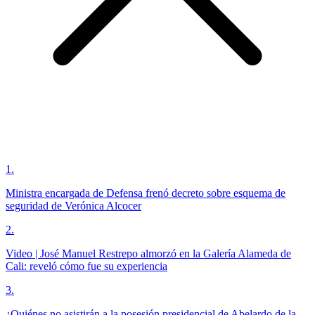
1
.
Ministra encargada de Defensa frenó decreto sobre esquema de
seguridad de Verónica Alcocer
2
.
Video | José Manuel Restrepo almorzó en la Galería Alameda de
Cali: reveló cómo fue su experiencia
3
.
¿Quiénes no asistirán a la posesión presidencial de Abelardo de la