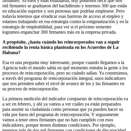
firmantes. Ya ellos y ellas estudiaron, hoy podemos decir que seis
mil firmantes se graduaron del bachillerato y tenemos 300 que están
en educación superior y son personas que podrían emplearse. Pero
todavía tenemos que erradicar esas barreras de acceso al empleo y
estamos trabajando en esa estrategia contra la estigmatización y en la
estrategia de empleabilidad, para ver si el próximo semestre
logramos enganchar 300 firmantes más en la empresa privada.
A propósito, ¿hasta cuándo los reincorporados van a seguir
recibiendo la renta básica planteada en los Acuerdos de La
Habana?
Esa es una pregunta muy interesante, porque cuando llegamos a la
Agencia todo el mundo sabía en qué momento entraba la gente a los
procesos de reincorporación, pero no cuándo salían. Ya construimos,
a través del programa de reincorporación integral, unos indicadores
que nos permiten saber el nivel de avance de los y las firmantes en
su proceso de reincorporación.
La primera medición del indicador compuesto de reincorporación va
a ser en febrero, y ahí ya vamos a ver cuáles ya están preparados
para asumir su ciudadanía como personas que ya pueden hacer su
vida por fuera del programa de reincorporación. Y seguramente
vamos a tener otros firmantes que no han cumplido con esos
indicadores, porque tienen distintas condiciones. Por ejemplo,
tenemos más de dos mil firmantes con condiciones de discapacidad,