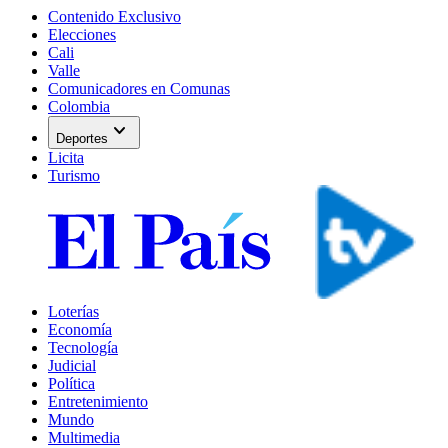
Contenido Exclusivo
Elecciones
Cali
Valle
Comunicadores en Comunas
Colombia
expand_more
Deportes
Licita
Turismo
Loterías
Economía
Tecnología
Judicial
Política
Entretenimiento
Mundo
Multimedia