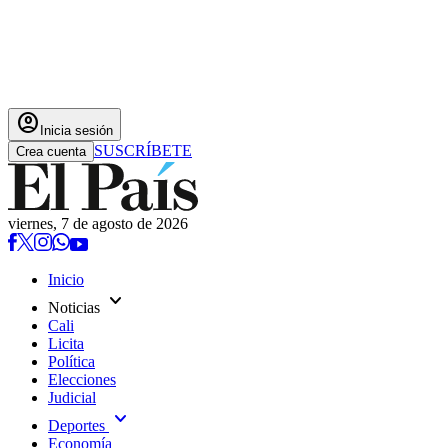
account_circle
Inicia sesión
SUSCRÍBETE
Crea cuenta
viernes, 7 de agosto de 2026
Inicio
expand_more
Noticias
Cali
Licita
Política
Elecciones
Judicial
expand_more
Deportes
Economía