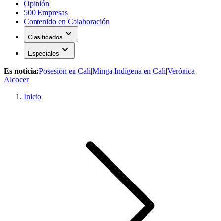
Opinión
500 Empresas
Contenido en Colaboración
expand_more
Clasificados
expand_more
Especiales
Es noticia:
Posesión en Cali
|
Minga Indígena en Cali
|
Verónica
Alcocer
Inicio