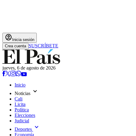
account_circle
Inicia sesión
SUSCRÍBETE
Crea cuenta
jueves, 6 de agosto de 2026
Inicio
expand_more
Noticias
Cali
Licita
Política
Elecciones
Judicial
expand_more
Deportes
Economía