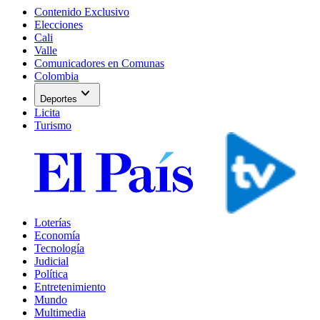
Contenido Exclusivo
Elecciones
Cali
Valle
Comunicadores en Comunas
Colombia
expand_more
Deportes
Licita
Turismo
Loterías
Economía
Tecnología
Judicial
Política
Entretenimiento
Mundo
Multimedia