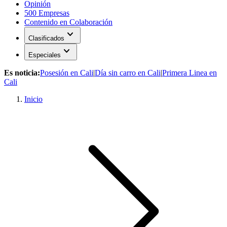
Opinión
500 Empresas
Contenido en Colaboración
expand_more
Clasificados
expand_more
Especiales
Es noticia:
Posesión en Cali
|
Día sin carro en Cali
|
Primera Linea en
Cali
Inicio