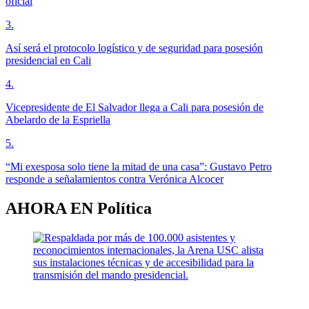
oficial
3
.
Así será el protocolo logístico y de seguridad para posesión
presidencial en Cali
4
.
Vicepresidente de El Salvador llega a Cali para posesión de
Abelardo de la Espriella
5
.
“Mi exesposa solo tiene la mitad de una casa”: Gustavo Petro
responde a señalamientos contra Verónica Alcocer
AHORA EN
Política