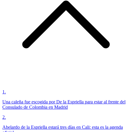
1
.
Una caleña fue escogida por De la Espriella para estar al frente del
Consulado de Colombia en Madrid
2
.
Abelardo de la Espriella estará tres días en Cali: esta es la agenda