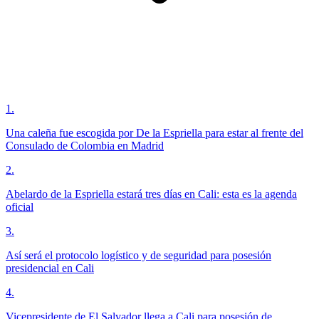
1
.
Una caleña fue escogida por De la Espriella para estar al frente del
Consulado de Colombia en Madrid
2
.
Abelardo de la Espriella estará tres días en Cali: esta es la agenda
oficial
3
.
Así será el protocolo logístico y de seguridad para posesión
presidencial en Cali
4
.
Vicepresidente de El Salvador llega a Cali para posesión de