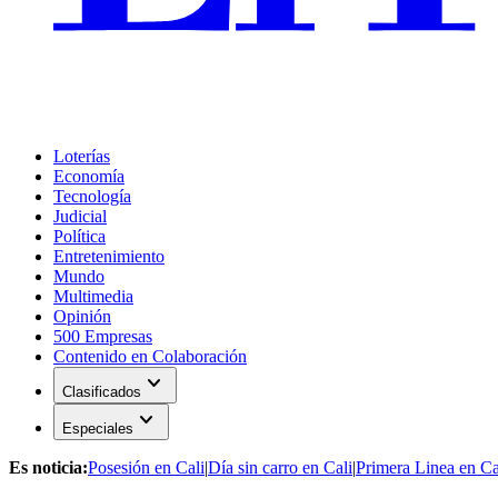
Loterías
Economía
Tecnología
Judicial
Política
Entretenimiento
Mundo
Multimedia
Opinión
500 Empresas
Contenido en Colaboración
expand_more
Clasificados
expand_more
Especiales
Es noticia:
Posesión en Cali
|
Día sin carro en Cali
|
Primera Linea en Ca