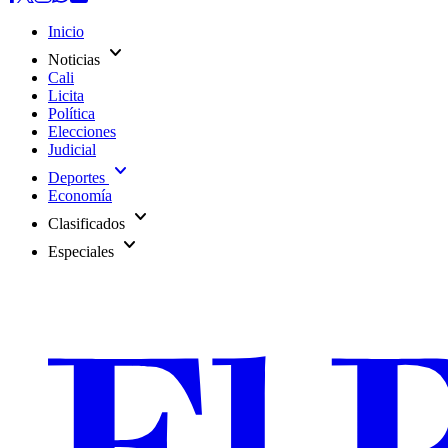
Inicio
expand_more
Noticias
Cali
Licita
Política
Elecciones
Judicial
expand_more
Deportes
Economía
expand_more
Clasificados
expand_more
Especiales