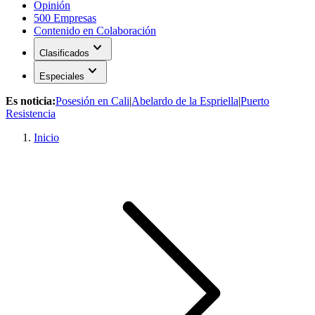
Opinión
500 Empresas
Contenido en Colaboración
expand_more
Clasificados
expand_more
Especiales
Es noticia:
Posesión en Cali
|
Abelardo de la Espriella
|
Puerto
Resistencia
Inicio