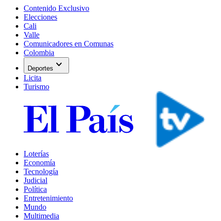
Contenido Exclusivo
Elecciones
Cali
Valle
Comunicadores en Comunas
Colombia
expand_more
Deportes
Licita
Turismo
Loterías
Economía
Tecnología
Judicial
Política
Entretenimiento
Mundo
Multimedia