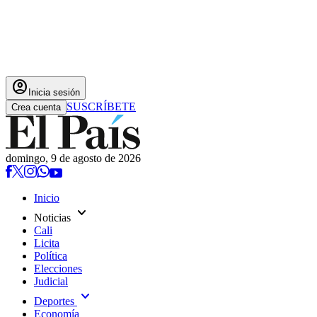
account_circle
Inicia sesión
SUSCRÍBETE
Crea cuenta
domingo, 9 de agosto de 2026
Inicio
expand_more
Noticias
Cali
Licita
Política
Elecciones
Judicial
expand_more
Deportes
Economía