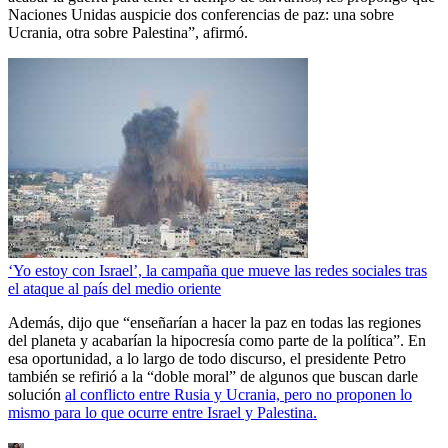
Naciones Unidas auspicie dos conferencias de paz: una sobre
Ucrania, otra sobre Palestina”, afirmó.
‘Yo estoy con Israel’, la campaña que mueve las redes sociales tras
el ataque al país del medio oriente
Además, dijo que “enseñarían a hacer la paz en todas las regiones
del planeta y acabarían la hipocresía como parte de la política”. En
esa oportunidad, a lo largo de todo discurso, el presidente Petro
también se refirió a la “doble moral” de algunos que buscan darle
solución
al conflicto entre Rusia y Ucrania, pero no proponen lo
mismo para lo que ocurre entre Israel y Palestina.