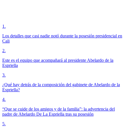
1
.
Los detalles que casi nadie notó durante la posesión presidencial en
Cali
2
.
Este es el equipo que acompañará al presidente Abelardo de la
Espriella
3
.
¿Qué hay detrás de la composición del gabinete de Abelardo de la
Espriella?
4
.
“Que se cuide de los amigos y de la familia”: la advertencia del
padre de Abelardo De La Espriella tras su posesión
5
.