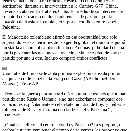
Petro ya había hecho referencia de este tema el pasado 15 de
septiembre, durante su intervención en la Cumbre G77+China,
llevada a cabo en La Habana, Cuba. En medio de su intervención
solicitó la realización de dos conferencias de paz: una por la
invasión de Rusia a Ucrania y otra por el conflicto entre Israel y
Palestina.
El Mandatario colombiano afirmó en esa oportunidad que solo
superando estas situaciones de la agenda global, el mundo le podrá
prestar la atención al cambio climático. Además, pidió dar la lucha
por la paz entre las naciones en mención, sin necesidad de tomar
partido por una u otra. Incluso comparó ambos conflictos.
Una nube de humo se levanta por una explosión causada por un
ataque aéreo de Israel en la Franja de Gaza. (AP Photo/Hatem
Moussa)
| Foto:
AP
“Démosle la guerra para superarla. No porque tengamos que tomar
partido entre Rusia o Ucrania, sino que deberíamos comparar dos
situaciones explícitamente en el debate mundial de hoy. ¿Cuál es la
diferencia de Rusia y Ucrania con la de Israel y Palestina?”,
manifestó.
“¿Cuál es la diferencia entre Ucrania y Palestina? Les propongo
acabar la guerra para tener el tiempo de salvarnos, les propongo que