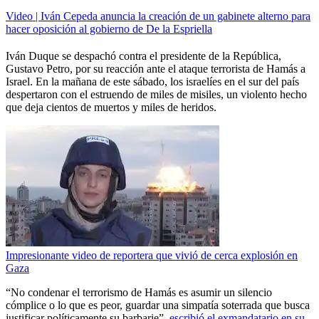
Video | Iván Cepeda anuncia la creación de un gabinete alterno para
hacer oposición al gobierno de De la Espriella
Iván Duque se despachó contra el presidente de la República,
Gustavo Petro, por su reacción ante el ataque terrorista de Hamás a
Israel. En la mañana de este sábado, los israelíes en el sur del país
despertaron con el estruendo de miles de misiles, un violento hecho
que deja cientos de muertos y miles de heridos.
Impresionante video de reportera que vivió de cerca explosión en
Gaza
“No condenar el terrorismo de Hamás es asumir un silencio
cómplice o lo que es peor, guardar una simpatía soterrada que busca
justificar políticamente su barbarie”
, escribió el exmandatario en su