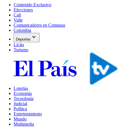
Contenido Exclusivo
Elecciones
Cali
Valle
Comunicadores en Comunas
Colombia
expand_more
Deportes
Licita
Turismo
Loterías
Economía
Tecnología
Judicial
Política
Entretenimiento
Mundo
Multimedia