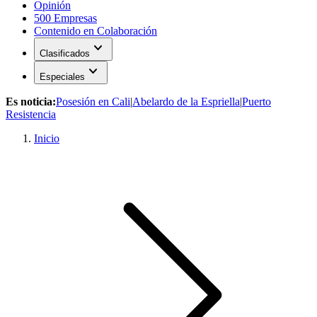
Opinión
500 Empresas
Contenido en Colaboración
expand_more
Clasificados
expand_more
Especiales
Es noticia:
Posesión en Cali
|
Abelardo de la Espriella
|
Puerto
Resistencia
Inicio