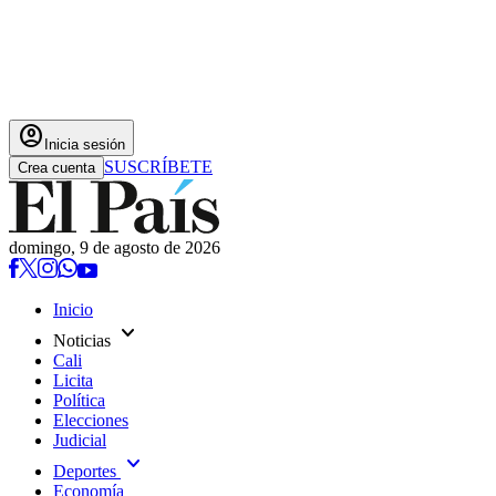
account_circle
Inicia sesión
SUSCRÍBETE
Crea cuenta
domingo, 9 de agosto de 2026
Inicio
expand_more
Noticias
Cali
Licita
Política
Elecciones
Judicial
expand_more
Deportes
Economía