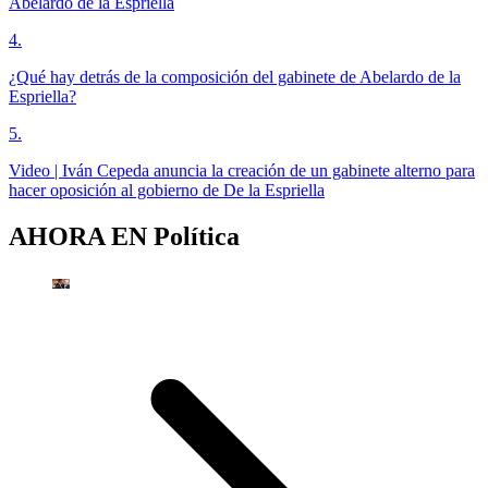
Abelardo de la Espriella
4
.
¿Qué hay detrás de la composición del gabinete de Abelardo de la
Espriella?
5
.
Video | Iván Cepeda anuncia la creación de un gabinete alterno para
hacer oposición al gobierno de De la Espriella
AHORA EN
Política