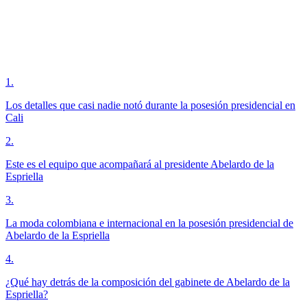
1
.
Los detalles que casi nadie notó durante la posesión presidencial en
Cali
2
.
Este es el equipo que acompañará al presidente Abelardo de la
Espriella
3
.
La moda colombiana e internacional en la posesión presidencial de
Abelardo de la Espriella
4
.
¿Qué hay detrás de la composición del gabinete de Abelardo de la
Espriella?