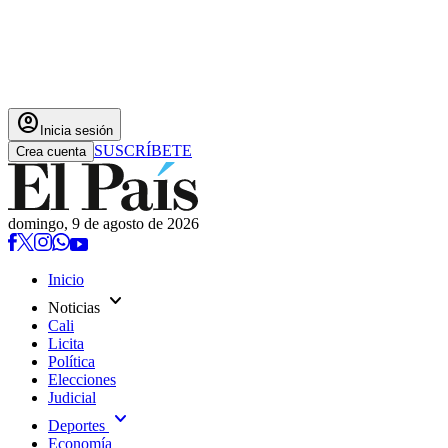
account_circle
Inicia sesión
SUSCRÍBETE
Crea cuenta
domingo, 9 de agosto de 2026
Inicio
expand_more
Noticias
Cali
Licita
Política
Elecciones
Judicial
expand_more
Deportes
Economía