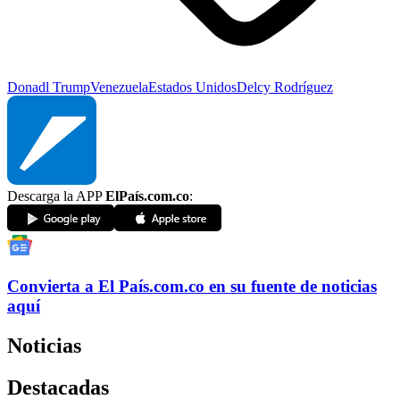
Donadl Trump
Venezuela
Estados Unidos
Delcy Rodríguez
Descarga la APP
ElPaís.com.co
:
Convierta a
El País
.com.co
en su fuente de noticias
aquí
Noticias
Destacadas