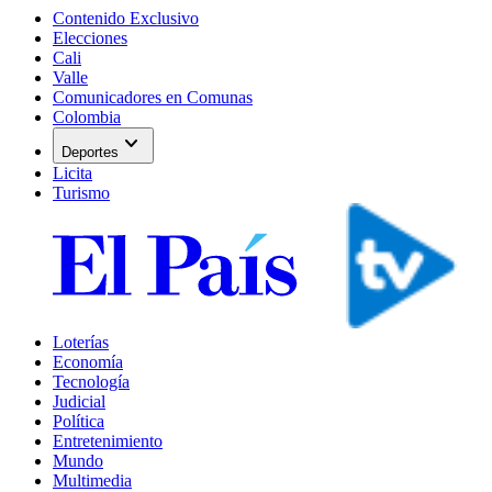
Contenido Exclusivo
Elecciones
Cali
Valle
Comunicadores en Comunas
Colombia
expand_more
Deportes
Licita
Turismo
Loterías
Economía
Tecnología
Judicial
Política
Entretenimiento
Mundo
Multimedia