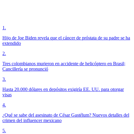
1
.
Hijo de Joe Biden revela que el cáncer de próstata de su padre se ha
extendido
2
.
Tres colombianos murieron en accidente de helicóptero en Brasil;
Cancillería se pronunció
3
.
Hasta 20.000 dólares en depósitos exigiría EE. UU. para otorgar
visas
4
.
¿Qué se sabe del asesinato de César Gastélum? Nuevos detalles del
crimen del influencer mexicano
5
.