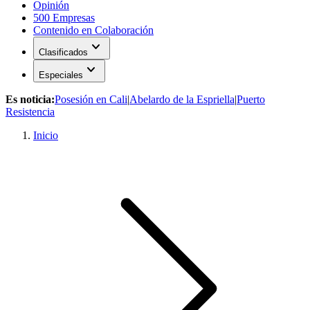
Opinión
500 Empresas
Contenido en Colaboración
expand_more
Clasificados
expand_more
Especiales
Es noticia:
Posesión en Cali
|
Abelardo de la Espriella
|
Puerto
Resistencia
Inicio