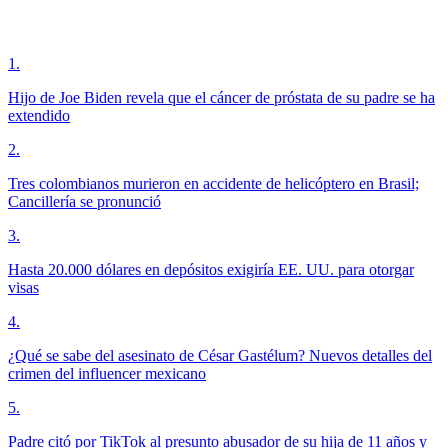
1
.
Hijo de Joe Biden revela que el cáncer de próstata de su padre se ha
extendido
2
.
Tres colombianos murieron en accidente de helicóptero en Brasil;
Cancillería se pronunció
3
.
Hasta 20.000 dólares en depósitos exigiría EE. UU. para otorgar
visas
4
.
¿Qué se sabe del asesinato de César Gastélum? Nuevos detalles del
crimen del influencer mexicano
5
.
Padre citó por TikTok al presunto abusador de su hija de 11 años y