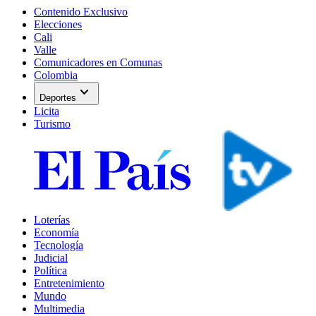
Contenido Exclusivo
Elecciones
Cali
Valle
Comunicadores en Comunas
Colombia
expand_more
Deportes
Licita
Turismo
Loterías
Economía
Tecnología
Judicial
Política
Entretenimiento
Mundo
Multimedia