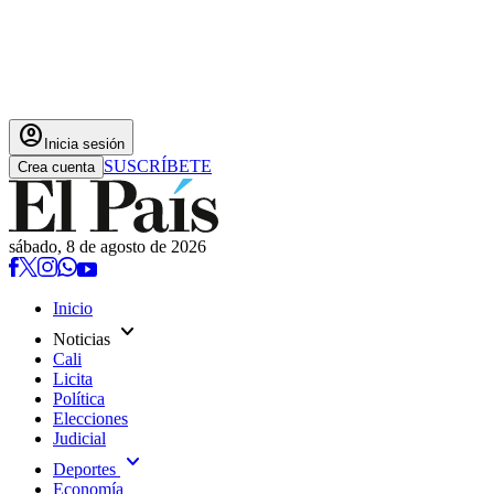
account_circle
Inicia sesión
SUSCRÍBETE
Crea cuenta
sábado, 8 de agosto de 2026
Inicio
expand_more
Noticias
Cali
Licita
Política
Elecciones
Judicial
expand_more
Deportes
Economía