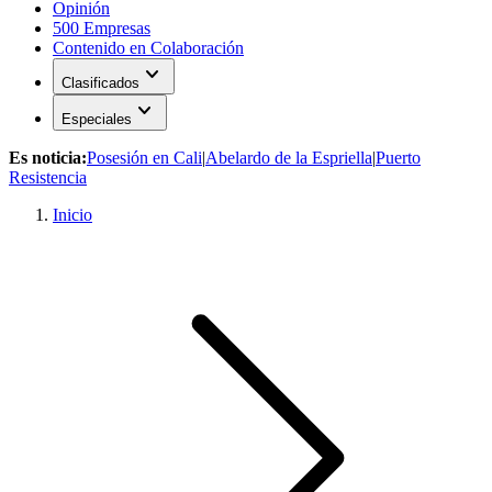
Opinión
500 Empresas
Contenido en Colaboración
expand_more
Clasificados
expand_more
Especiales
Es noticia:
Posesión en Cali
|
Abelardo de la Espriella
|
Puerto
Resistencia
Inicio