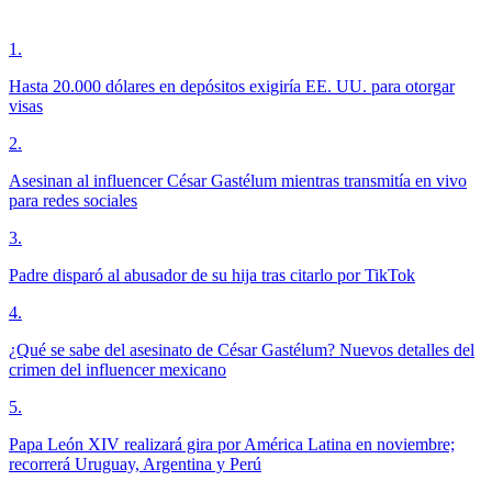
1
.
Hasta 20.000 dólares en depósitos exigiría EE. UU. para otorgar
visas
2
.
Asesinan al influencer César Gastélum mientras transmitía en vivo
para redes sociales
3
.
Padre disparó al abusador de su hija tras citarlo por TikTok
4
.
¿Qué se sabe del asesinato de César Gastélum? Nuevos detalles del
crimen del influencer mexicano
5
.
Papa León XIV realizará gira por América Latina en noviembre;
recorrerá Uruguay, Argentina y Perú