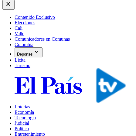
close
Contenido Exclusivo
Elecciones
Cali
Valle
Comunicadores en Comunas
Colombia
expand_more
Deportes
Licita
Turismo
Loterías
Economía
Tecnología
Judicial
Política
Entretenimiento