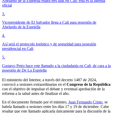
Abelardo de la Espriella estará tres días en Cali: esta es la agenda
oficial
3
.
Vicepresidente de El Salvador llega a Cali para posesión de
Abelardo de la Espriella
4
.
Así será el protocolo logístico y de seguridad para posesión
presidencial en Cali
5
.
Gustavo Petro hace este llamado a la ciudadanía en Cali, de cara a la
posesión de De La Espriella
El ministerio del Interior, a través del decreto 1487 de 2024,
convocó a sesiones extraordinarias en el
Congreso de la República
con el objetivo de impulsar el debate y eventual aprobación de la
reforma a la salud antes de finalizar el año.
En el documento firmado por el ministro,
Juan Fernando Cristo
, se
habría llamado a sesiones entre los días 17 y 19 de diciembre. Cabe
resaltar que este llamado aplicaría únicamente para la discusión de la