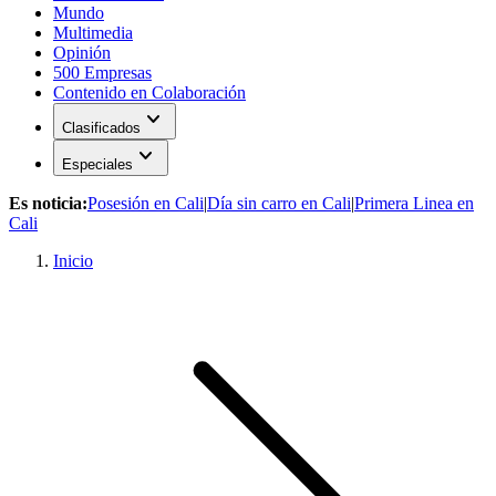
Mundo
Multimedia
Opinión
500 Empresas
Contenido en Colaboración
expand_more
Clasificados
expand_more
Especiales
Es noticia:
Posesión en Cali
|
Día sin carro en Cali
|
Primera Linea en
Cali
Inicio