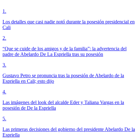
1
.
Los detalles que casi nadie notó durante la posesión presidencial en
Cali
2
.
“Que se cuide de los amigos y de la familia”: la advertencia del
padre de Abelardo De La Espriella tras su posesión
3
.
Gustavo Petro se pronuncia tras la posesión de Abelardo de la
Espriella en Cali; esto dijo
4
.
Las imágenes del look del alcalde Eder y Taliana Vargas en la
posesión de De la Espriella
5
.
Las primeras decisiones del gobierno del presidente Abelardo De la
Espriella