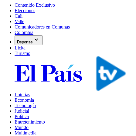
Contenido Exclusivo
Elecciones
Cali
Valle
Comunicadores en Comunas
Colombia
expand_more
Deportes
Licita
Turismo
Loterías
Economía
Tecnología
Judicial
Política
Entretenimiento
Mundo
Multimedia