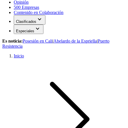
Opinión
500 Empresas
Contenido en Colaboración
expand_more
Clasificados
expand_more
Especiales
Es noticia:
Posesión en Cali
|
Abelardo de la Espriella
|
Puerto
Resistencia
Inicio