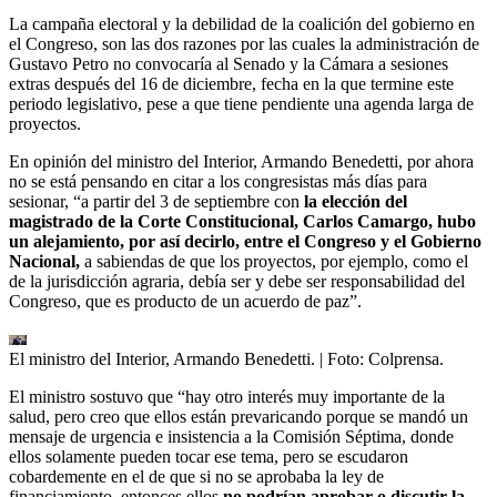
La campaña electoral y la debilidad de la coalición del gobierno en
el Congreso, son las dos razones por las cuales la administración de
Gustavo Petro no convocaría al Senado y la Cámara a sesiones
extras después del 16 de diciembre, fecha en la que termine este
periodo legislativo, pese a que tiene pendiente una agenda larga de
proyectos.
En opinión del ministro del Interior, Armando Benedetti, por ahora
no se está pensando en citar a los congresistas más días para
sesionar, “a partir del 3 de septiembre con
la elección del
magistrado de la Corte Constitucional, Carlos Camargo, hubo
un alejamiento, por así decirlo, entre el Congreso y el Gobierno
Nacional,
a sabiendas de que los proyectos, por ejemplo, como el
de la jurisdicción agraria, debía ser y debe ser responsabilidad del
Congreso, que es producto de un acuerdo de paz”.
El ministro del Interior, Armando Benedetti.
| Foto:
Colprensa.
El ministro sostuvo que “hay otro interés muy importante de la
salud, pero creo que ellos están prevaricando porque se mandó un
mensaje de urgencia e insistencia a la Comisión Séptima, donde
ellos solamente pueden tocar ese tema, pero se escudaron
cobardemente en el de que si no se aprobaba la ley de
financiamiento, entonces ellos
no podrían aprobar o discutir la