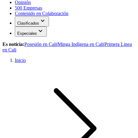
Opinión
500 Empresas
Contenido en Colaboración
expand_more
Clasificados
expand_more
Especiales
Es noticia:
Posesión en Cali
|
Minga Indígena en Cali
|
Primera Linea
en Cali
Inicio