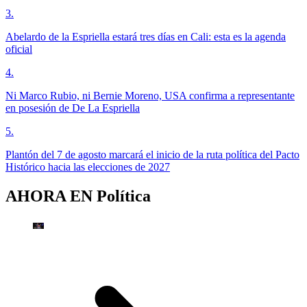
3
.
Abelardo de la Espriella estará tres días en Cali: esta es la agenda
oficial
4
.
Ni Marco Rubio, ni Bernie Moreno, USA confirma a representante
en posesión de De La Espriella
5
.
Plantón del 7 de agosto marcará el inicio de la ruta política del Pacto
Histórico hacia las elecciones de 2027
AHORA EN
Política