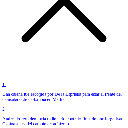
1
.
Una caleña fue escogida por De la Espriella para estar al frente del
Consulado de Colombia en Madrid
2
.
Andrés Forero denuncia millonario contrato firmado por Jorge Iván
Ospina antes del cambio de gobierno