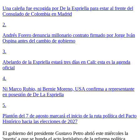
Una caleña fue escogida por De la Espriella para estar al frente del
Consulado de Colombia en Madrid
2
.
Andrés Forero denuncia millonario contrato firmado por Jorge Iván
Ospina antes del cambio de gobierno
3
.
Abelardo de la Espriella estará tres días en Cali: esta es la agenda
oficial
4
.
Ni Marco Rubio, ni Bernie Moreno, USA confirma a representante
en posesión de De La Espriella
5
.
Plantón del 7 de agosto marcará el inicio de la ruta política del Pacto
Histórico hacia las elecciones de 2027
El gobierno del presidente Gustavo Petro abrió este miércoles la
'puerta' a que se hunda el acto legislativo de la reforma política,