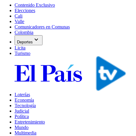
Contenido Exclusivo
Elecciones
Cali
Valle
Comunicadores en Comunas
Colombia
expand_more
Deportes
Licita
Turismo
Loterías
Economía
Tecnología
Judicial
Política
Entretenimiento
Mundo
Multimedia