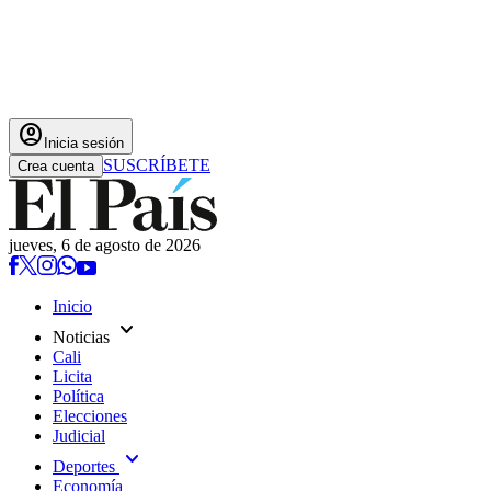
account_circle
Inicia sesión
SUSCRÍBETE
Crea cuenta
jueves, 6 de agosto de 2026
Inicio
expand_more
Noticias
Cali
Licita
Política
Elecciones
Judicial
expand_more
Deportes
Economía