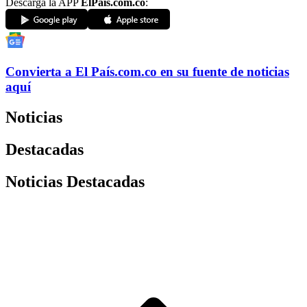
Descarga la APP
ElPaís.com.co
:
Convierta a
El País
.com.co
en su fuente de noticias
aquí
Noticias
Destacadas
Noticias Destacadas