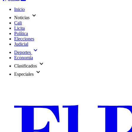
Inicio
expand_more
Noticias
Cali
Licita
Política
Elecciones
Judicial
expand_more
Deportes
Economía
expand_more
Clasificados
expand_more
Especiales