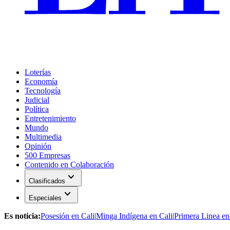
Loterías
Economía
Tecnología
Judicial
Política
Entretenimiento
Mundo
Multimedia
Opinión
500 Empresas
Contenido en Colaboración
expand_more
Clasificados
expand_more
Especiales
Es noticia:
Posesión en Cali
|
Minga Indígena en Cali
|
Primera Linea en