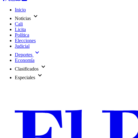
Inicio
expand_more
Noticias
Cali
Licita
Política
Elecciones
Judicial
expand_more
Deportes
Economía
expand_more
Clasificados
expand_more
Especiales