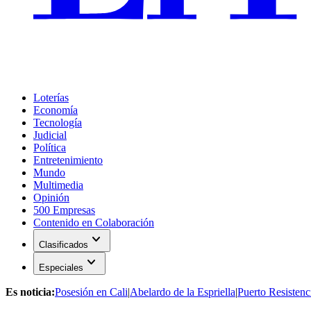
Loterías
Economía
Tecnología
Judicial
Política
Entretenimiento
Mundo
Multimedia
Opinión
500 Empresas
Contenido en Colaboración
expand_more
Clasificados
expand_more
Especiales
Es noticia:
Posesión en Cali
|
Abelardo de la Espriella
|
Puerto Resistenc