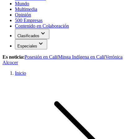
Mundo
Multimedia
Opinión
500 Empresas
Contenido en Colaboración
expand_more
Clasificados
expand_more
Especiales
Es noticia:
Posesión en Cali
|
Minga Indígena en Cali
|
Verónica
Alcocer
Inicio