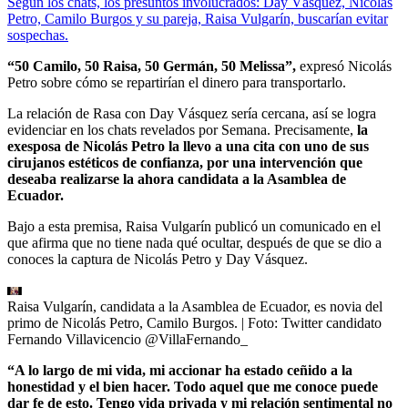
Según los chats, los presuntos involucrados: Day Vásquez, Nicolás
Petro, Camilo Burgos y su pareja, Raisa Vulgarín, buscarían evitar
sospechas.
“50 Camilo, 50 Raisa, 50 Germán, 50 Melissa”,
expresó Nicolás
Petro sobre cómo se repartirían el dinero para transportarlo.
La relación de Rasa con Day Vásquez sería cercana, así se logra
evidenciar en los chats revelados por Semana. Precisamente,
la
exesposa de Nicolás Petro la llevo a una cita con uno de sus
cirujanos estéticos de confianza, por una intervención que
deseaba realizarse la ahora candidata a la Asamblea de
Ecuador.
Bajo a esta premisa, Raisa Vulgarín publicó un comunicado en el
que afirma que no tiene nada qué ocultar, después de que se dio a
conoces la captura de Nicolás Petro y Day Vásquez.
Raisa Vulgarín, candidata a la Asamblea de Ecuador, es novia del
primo de Nicolás Petro, Camilo Burgos.
| Foto:
Twitter candidato
Fernando Villavicencio @VillaFernando_
“A lo largo de mi vida, mi accionar ha estado ceñido a la
honestidad y el bien hacer. Todo aquel que me conoce puede
dar fe de esto. Tengo vida privada y mi relación sentimental no