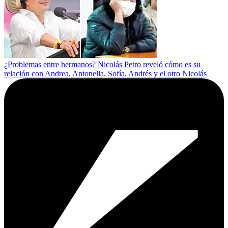
¿Problemas entre hermanos? Nicolás Petro reveló cómo es su
relación con Andrea, Antonella, Sofía, Andrés y el otro Nicolás