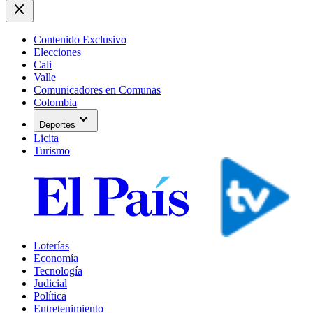
close
Contenido Exclusivo
Elecciones
Cali
Valle
Comunicadores en Comunas
Colombia
expand_more
Deportes
Licita
Turismo
Loterías
Economía
Tecnología
Judicial
Política
Entretenimiento