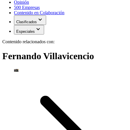
Opinión
500 Empresas
Contenido en Colaboración
expand_more
Clasificados
expand_more
Especiales
Contenido relacionados con:
Fernando Villavicencio