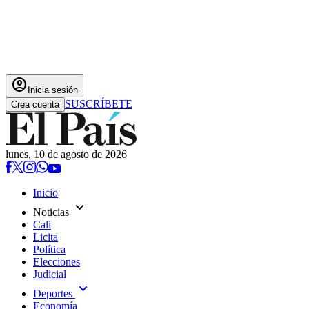
account_circle
Inicia sesión
SUSCRÍBETE
Crea cuenta
lunes, 10 de agosto de 2026
Inicio
expand_more
Noticias
Cali
Licita
Política
Elecciones
Judicial
expand_more
Deportes
Economía