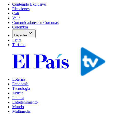
Contenido Exclusivo
Elecciones
Cali
Valle
Comunicadores en Comunas
Colombia
expand_more
Deportes
Licita
Turismo
Loterías
Economía
Tecnología
Judicial
Política
Entretenimiento
Mundo
Multimedia